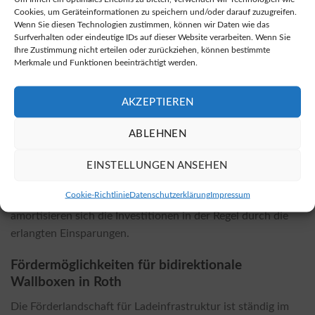
den Online-Shops sind diese häufig kostengünstiger. Eine
Cookies, um Geräteinformationen zu speichern und/oder darauf zuzugreifen.
gute Anlaufstelle zum Erwerb von bidirektionalen
Wenn Sie diesen Technologien zustimmen, können wir Daten wie das
Wallboxen finden Sie unter
diesen Angeboten für
Surfverhalten oder eindeutige IDs auf dieser Website verarbeiten. Wenn Sie
Ihre Zustimmung nicht erteilen oder zurückziehen, können bestimmte
bidirektionale Wallboxen
.
Merkmale und Funktionen beeinträchtigt werden.
Kosten und Einflussfaktoren der Installation
AKZEPTIEREN
Die Kosten für die Installation einer bidirektionalen
Wallbox variieren je nach gewähltem Modell und den
ABLEHNEN
örtlichen Gegebenheiten. Faktoren wie die Elektrik Ihres
Gebäudes und die erforderliche Leistung beeinflussen die
EINSTELLUNGEN ANSEHEN
Gesamtkosten. Im Vergleich zur Installation konventioneller
Cookie-Richtlinie
Datenschutzerklärung
Impressum
Wallboxen können die Kosten etwas höher sein, jedoch
amortisieren sich die Investitionen in der Regel durch die
erlangten Einsparungen.
Fördermöglichkeiten für bidirektionale
Wallboxen in Roth
Die Förderlandschaft für Ladeinfrastruktur ist ständig im