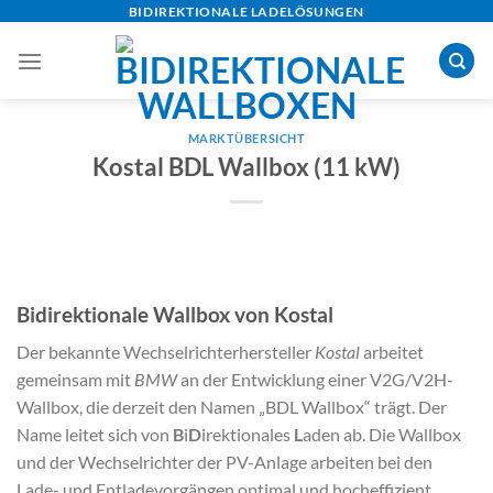
Skip
BIDIREKTIONALE LADELÖSUNGEN
to
content
MARKTÜBERSICHT
Kostal BDL Wallbox (11 kW)
Bidirektionale Wallbox von Kostal
Der bekannte Wechselrichterhersteller
Kostal
arbeitet
gemeinsam mit
BMW
an der Entwicklung einer V2G/V2H-
Wallbox, die derzeit den Namen „BDL Wallbox“ trägt. Der
Name leitet sich von
B
i
D
irektionales
L
aden ab. Die Wallbox
und der Wechselrichter der PV-Anlage arbeiten bei den
Lade- und Entladevorgängen optimal und hocheffizient