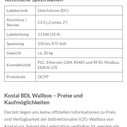
Ladetechnik
Gleichstrom (DC)
Anschluss /
CCS („Combo 2“)
Stecker
Ladeleistung
11 kW (33 A)
Spannung
250 bis 475 Volt
Gewicht
ca. 20 kg
PLC, Ethernet, GSM, RS485 und RFID, Modbus,
Konnektivität
EEBUS, LTE
Protokolle
OCPP
Kostal BDL Wallbox – Preise und
Kaufmöglichkeiten
Derzeit liegen uns keine offiziellen Informationen zu Preis
und Verfügbarkeit der bidirektionalen V2G-Wallbox von
Kostal vor. Sobald die Ladestation verfügbar ist, werden wir