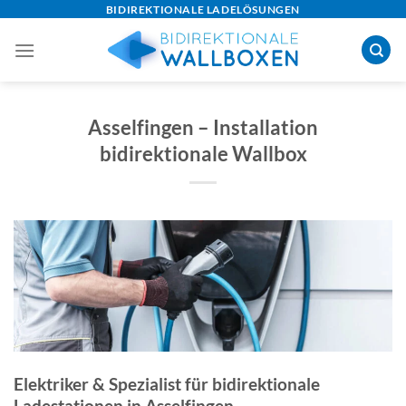
Skip
BIDIREKTIONALE LADELÖSUNGEN
to
content
Asselfingen – Installation
bidirektionale Wallbox
Elektriker & Spezialist für bidirektionale
Ladestationen in Asselfingen