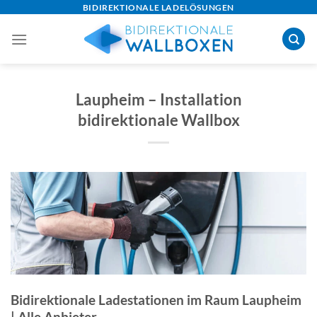
Skip
BIDIREKTIONALE LADELÖSUNGEN
to
content
Laupheim – Installation
bidirektionale Wallbox
Bidirektionale Ladestationen im Raum Laupheim
| Alle Anbieter