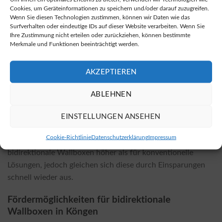
Ort als auch in zahlreichen Online-Shops erhältlich.
Cookies, um Geräteinformationen zu speichern und/oder darauf zuzugreifen.
Oftmals sind die Preise in Online-Shops günstiger. Eine
Wenn Sie diesen Technologien zustimmen, können wir Daten wie das
Möglichkeit, bidirektionale Wallboxen zu kaufen, bietet
Surfverhalten oder eindeutige IDs auf dieser Website verarbeiten. Wenn Sie
Ihre Zustimmung nicht erteilen oder zurückziehen, können bestimmte
dieser
Onlineshop
.
Merkmale und Funktionen beeinträchtigt werden.
Installationskosten und Einflussfaktoren
AKZEPTIEREN
Die Kosten für die Installation einer bidirektionalen
Wallbox hängen stark vom gewählten Modell sowie den
ABLEHNEN
örtlichen Gegebenheiten ab. Faktoren wie die benötigten
Materialien, die Komplexität der Installation und eventuell
EINSTELLUNGEN ANSEHEN
notwendige Zusatzarbeiten können die Kosten
Cookie-Richtlinie
Datenschutzerklärung
Impressum
beeinflussen. Oftmals sind die Installationskosten für
bidirektionale Wallboxen höher als für konventionelle
Lösungen, jedoch gleichen sich diese durch Einsparungen
schnell wieder aus.
Fördermöglichkeiten für bidirektionale
Wallboxen in Köngen