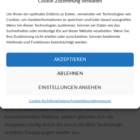
Cookie-Zustimmung verwalten
einen finanziellen Vorteil mit sich bringt. Unter folgendem
Link können Sie bidirektionale Wallboxen erwerben:
Kauf
Um Ihnen ein optimales Erlebnis zu bieten, verwenden wir Technologien wie
Cookies, um Geräteinformationen zu speichern und/oder darauf zuzugreifen.
von bidirektionalen Wallboxen
.
Wenn Sie diesen Technologien zustimmen, können wir Daten wie das
Surfverhalten oder eindeutige IDs auf dieser Website verarbeiten. Wenn Sie
Kosten der Installation und Einflussfaktoren
Ihre Zustimmung nicht erteilen oder zurückziehen, können bestimmte
Merkmale und Funktionen beeinträchtigt werden.
Die Kosten für die Installation einer bidirektionalen
Wallbox variieren erheblich, je nachdem, welche Wallbox-
AKZEPTIEREN
Modelle gewählt werden und welche örtlichen
Gegebenheiten vorliegen. Faktoren, die die Kosten
ABLEHNEN
beeinflussen, sind beispielsweise die Komplexität der
Installation, notwendige Anpassungen in der
EINSTELLUNGEN ANSEHEN
Elektroinstallation sowie eventuelle
Genehmigungsverfahren. In der Regel ist die Installation
Cookie-Richtlinie
Datenschutzerklärung
Impressum
einer bidirektionalen Wallbox teurer als die einer
konventionellen Wallbox, jedoch gleichen sich die
Ausgaben häufig durch die durch die BiDi-Technologie
erzielten Einsparungen wieder aus.