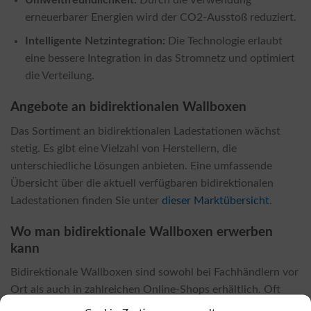
erneuerbarer Energien wird der CO2-Ausstoß reduziert.
Intelligente Netzintegration:
Die Technologie erlaubt
eine bessere Integration in das Stromnetz und optimiert
die Verteilung.
Angebote an bidirektionalen Wallboxen
Das Sortiment an bidirektionalen Ladestationen wächst
stetig. Es gibt eine Vielzahl von Herstellern, die
unterschiedliche Lösungen anbieten. Eine umfassende
Übersicht über die aktuell verfügbaren bidirektionalen
Ladestationen finden Sie unter
dieser Marktübersicht
.
Wo man bidirektionale Wallboxen erwerben
kann
Bidirektionale Wallboxen sind sowohl bei Fachhändlern vor
Ort als auch in zahlreichen Online-Shops erhältlich. Oft
sind die Preise in Online-Shops deutlich günstiger, was