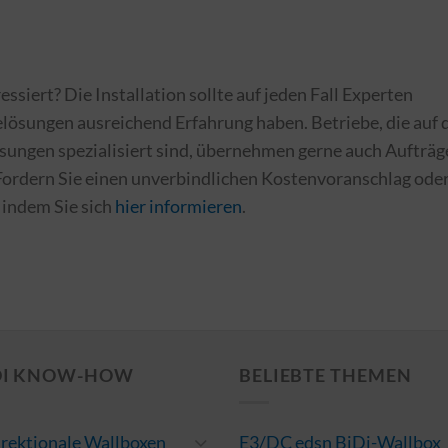
ssiert? Die Installation sollte auf jeden Fall Experten
lösungen ausreichend Erfahrung haben. Betriebe, die auf 
ungen spezialisiert sind, übernehmen gerne auch Aufträg
ordern Sie einen unverbindlichen Kostenvoranschlag ode
 indem Sie sich
hier informieren
.
DI KNOW-HOW
BELIEBTE THEMEN
irektionale Wallboxen
E3/DC edsn BiDi-Wallbox