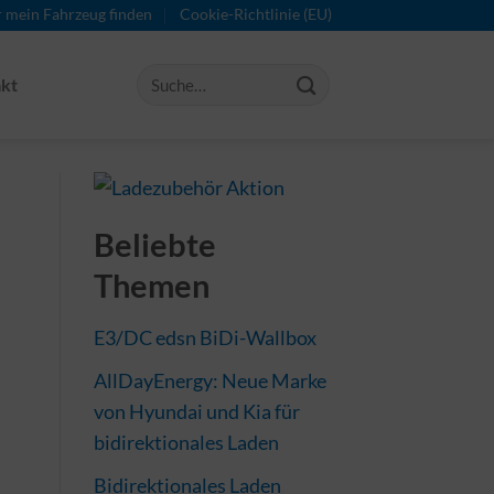
r mein Fahrzeug finden
Cookie-Richtlinie (EU)
kt
Beliebte
Themen
E3/DC edsn BiDi-Wallbox
AllDayEnergy: Neue Marke
von Hyundai und Kia für
bidirektionales Laden
Bidirektionales Laden