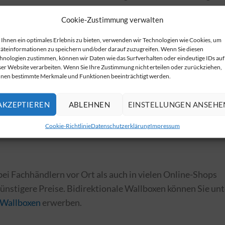
rn und bei Bedarf abzurufen.
Cookie-Zustimmung verwalten
 kann zur Stabilisierung des Stromnetzes beitragen, was
Ihnen ein optimales Erlebnis zu bieten, verwenden wir Technologien wie Cookies, um
 wichtig ist.
äteinformationen zu speichern und/oder darauf zuzugreifen. Wenn Sie diesen
hnologien zustimmen, können wir Daten wie das Surfverhalten oder eindeutige IDs auf
nalen Wallboxen
ser Website verarbeiten. Wenn Sie Ihre Zustimmung nicht erteilen oder zurückziehen,
nen bestimmte Merkmale und Funktionen beeinträchtigt werden.
tionen wächst stetig, und es gibt mehrere Anbieter, die
AKZEPTIEREN
ABLEHNEN
EINSTELLUNGEN ANSEHE
. Auf der Website
Übersicht der bidirektionalen Wallbox
rer Modelle.
Cookie-Richtlinie
Datenschutzerklärung
Impressum
ei Fachhändlern vor Ort als auch in vielen Online-Shops
günstigere Preise. Bidirektionale Wallboxen können Sie unt
e Wallboxen
erwerben.