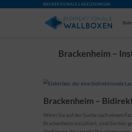
Skip
BIDIREKTIONALE LADELÖSUNGEN
to
content
Bidi
Brackenheim – Inst
Brackenheim – Bidirekt
Wenn Sie auf der Suche nach einem Fach
Brackenheim installiert, sind Sie hier g
Verfügung, die sowohl Privatpersonen 