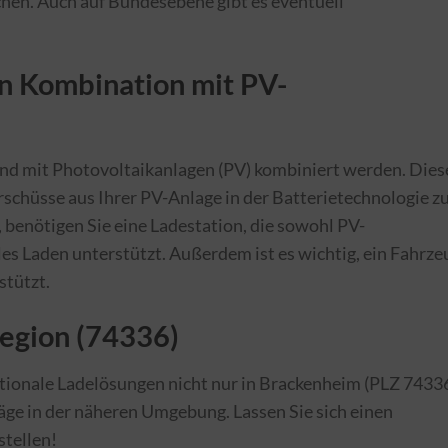
hen. Auch auf Bundesebene gibt es eventuell
in Kombination mit PV-
nd mit Photovoltaikanlagen (PV) kombiniert werden. Dies
schüsse aus Ihrer PV-Anlage in der Batterietechnologie z
, benötigen Sie eine Ladestation, die sowohl PV-
es Laden unterstützt. Außerdem ist es wichtig, ein Fahrze
stützt.
Region (74336)
ktionale Ladelösungen nicht nur in Brackenheim (PLZ 74336
ge in der näheren Umgebung. Lassen Sie sich einen
stellen!