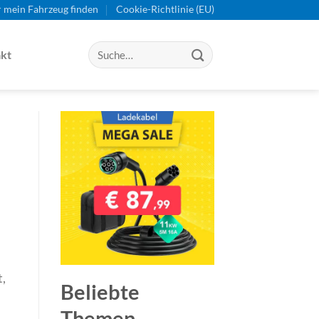
r mein Fahrzeug finden
Cookie-Richtlinie (EU)
kt
t,
Beliebte
Themen