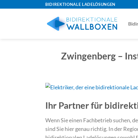
Skip
BIDIREKTIONALE LADELÖSUNGEN
to
content
Bidi
Zwingenberg – Inst
Ihr Partner für bidire
Wenn Sie einen Fachbetrieb suchen, der
sind Sie hier genau richtig. In der Regi
bidirektionalen Ladelösungen sowohl f