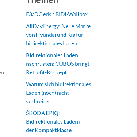
E3/DC edsn BiDi-Wallbox
AllDayEnergy: Neue Marke
von Hyundai und Kia für
bidirektionales Laden
Bidirektionales Laden
nachrüsten: CUBOS bringt
en
Retrofit-Konzept
Warum sich bidirektionales
Laden (noch) nicht
verbreitet
ŠKODA EPIQ:
Bidirektionales Laden in
der Kompaktklasse