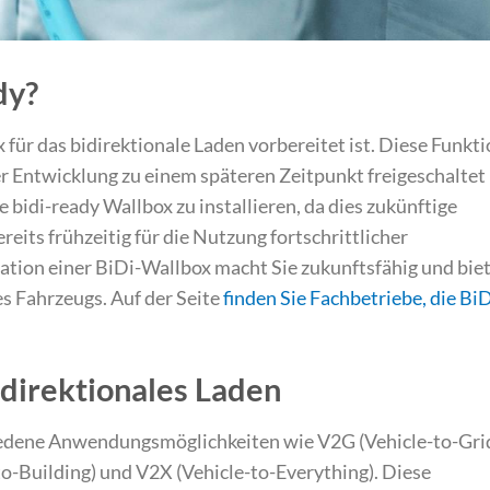
dy?
 für das bidirektionale Laden vorbereitet ist. Diese Funkt
er Entwicklung zu einem späteren Zeitpunkt freigeschaltet
ne bidi-ready Wallbox zu installieren, da dies zukünftige
eits frühzeitig für die Nutzung fortschrittlicher
lation einer BiDi-Wallbox macht Sie zukunftsfähig und bie
es Fahrzeugs. Auf der Seite
finden Sie Fachbetriebe, die BiD
direktionales Laden
iedene Anwendungsmöglichkeiten wie V2G (Vehicle-to-Grid
o-Building) und V2X (Vehicle-to-Everything). Diese