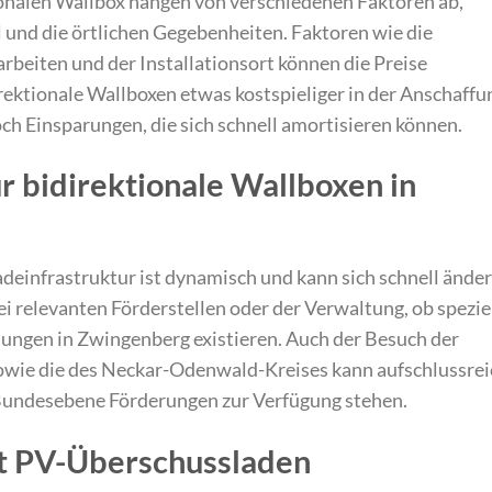
tionalen Wallbox hängen von verschiedenen Faktoren ab,
und die örtlichen Gegebenheiten. Faktoren wie die
beiten und der Installationsort können die Preise
rektionale Wallboxen etwas kostspieliger in der Anschaffu
och Einsparungen, die sich schnell amortisieren können.
r bidirektionale Wallboxen in
deinfrastruktur ist dynamisch und kann sich schnell änder
ei relevanten Förderstellen oder der Verwaltung, ob spezie
sungen in Zwingenberg existieren. Auch der Besuch der
sowie die des Neckar-Odenwald-Kreises kann aufschlussrei
 Bundesebene Förderungen zur Verfügung stehen.
it PV-Überschussladen