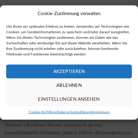
Bidirektionale Wallboxen sind sowohl bei Fachhändlern vor
Cookie-Zustimmung verwalten
Ort als auch in vielen Online-Shops erhältlich, wobei
Online-Anbieter oft günstigere Preise bieten. Eine gute
Um Ihnen ein optimales Erlebnis zu bieten, verwenden wir Technologien wie
Anlaufstelle für den Kauf von bidirektionalen Wallboxen
Cookies, um Geräteinformationen zu speichern und/oder darauf zuzugreifen.
Wenn Sie diesen Technologien zustimmen, können wir Daten wie das
finden Sie auf
dieser Verkaufsplattform
.
Surfverhalten oder eindeutige IDs auf dieser Website verarbeiten. Wenn Sie
Ihre Zustimmung nicht erteilen oder zurückziehen, können bestimmte
Wieviel kostet die Installation? Wovon hängen
Merkmale und Funktionen beeinträchtigt werden.
die Kosten ab?
Die Installationskosten für bidirektionale Wallboxen
AKZEPTIEREN
variieren je nach gewähltem Modell und den örtlichen
ABLEHNEN
Gegebenheiten, z.B. der vorhandenen Stromanschlüsse
oder der Komplexität der Installation. Wichtige Faktoren
EINSTELLUNGEN ANSEHEN
sind der Installationsaufwand und spezifische
Anforderungen des jeweiligen Standorts. Es ist zu
Cookie-Richtlinie
Datenschutzerklärung
Impressum
beachten, dass die Installation einer bidirektionalen
Wallbox oft höhere Kosten verursacht als bei
konventionellen Modellen, jedoch führen die energetischen