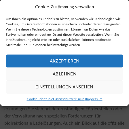
Die Kosten für die Installation hängen von verschiedenen
Cookie-Zustimmung verwalten
Faktoren ab, darunter das gewählte Wallbox-Modell und
Um Ihnen ein optimales Erlebnis zu bieten, verwenden wir Technologien wie
die örtlichen Gegebenheiten. Einige Einflussfaktoren sind
Cookies, um Geräteinformationen zu speichern und/oder darauf zuzugreifen.
der Platzbedarf, die Anschlussmöglichkeiten und die
Wenn Sie diesen Technologien zustimmen, können wir Daten wie das
Surfverhalten oder eindeutige IDs auf dieser Website verarbeiten. Wenn Sie
Komplexität der Installation. In der Regel sind bidirektionale
Ihre Zustimmung nicht erteilen oder zurückziehen, können bestimmte
Wallboxen teurer in der Anschaffung im Vergleich zu
Merkmale und Funktionen beeinträchtigt werden.
konventionellen Wallboxen, allerdings amortisieren sich die
höheren Kosten in der Regel schnell durch die
AKZEPTIEREN
Einsparungen, die sie ermöglichen.
ABLEHNEN
Fördermöglichkeiten für bidirektionale Wallboxen in
Laufenburg (Baden)
EINSTELLUNGEN ANSEHEN
Die Förderlandschaft im Bereich Ladeinfrastruktur ist
Cookie-Richtlinie
Datenschutzerklärung
Impressum
dynamisch und kann sich schnell verändern. Am besten
erkundigen Sie sich bei den zuständigen Förderstellen oder
der Verwaltung nach speziellen Förderungen für
bidirektionale Ladelösungen. Auch ein Blick auf die offizielle