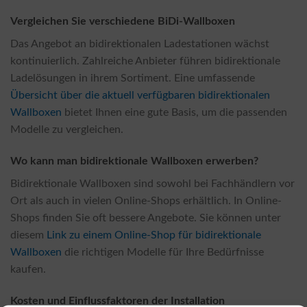
Vergleichen Sie verschiedene BiDi-Wallboxen
Das Angebot an bidirektionalen Ladestationen wächst
kontinuierlich. Zahlreiche Anbieter führen bidirektionale
Ladelösungen in ihrem Sortiment. Eine umfassende
Übersicht über die aktuell verfügbaren bidirektionalen
Wallboxen
bietet Ihnen eine gute Basis, um die passenden
Modelle zu vergleichen.
Wo kann man bidirektionale Wallboxen erwerben?
Bidirektionale Wallboxen sind sowohl bei Fachhändlern vor
Ort als auch in vielen Online-Shops erhältlich. In Online-
Shops finden Sie oft bessere Angebote. Sie können unter
diesem
Link zu einem Online-Shop für bidirektionale
Wallboxen
die richtigen Modelle für Ihre Bedürfnisse
kaufen.
Kosten und Einflussfaktoren der Installation