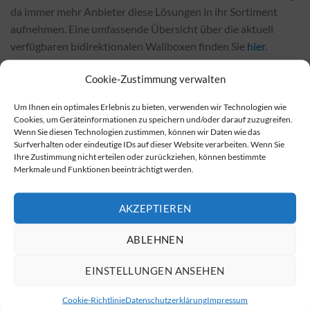
da immer mehr Anbieter diese Lösungen in ihr Sortiment
aufnehmen. Eine umfassende Übersicht über die aktuell
verfügbaren bidirektionalen Wallboxen finden Sie
hier
.
Wo kann man bidirektionale Wallboxen kaufen?
Cookie-Zustimmung verwalten
Bidirektionale Wallboxen sind bei Fachhändlern vor Ort
Um Ihnen ein optimales Erlebnis zu bieten, verwenden wir Technologien wie
sowie in vielen Online-Shops erhältlich, wobei Online-Shops
Cookies, um Geräteinformationen zu speichern und/oder darauf zuzugreifen.
Wenn Sie diesen Technologien zustimmen, können wir Daten wie das
oft günstigere Preise bieten. Eine Auswahl von
Surfverhalten oder eindeutige IDs auf dieser Website verarbeiten. Wenn Sie
bidirektionalen Wallboxen können Sie unter folgendem Link
Ihre Zustimmung nicht erteilen oder zurückziehen, können bestimmte
Merkmale und Funktionen beeinträchtigt werden.
erwerben:
Kaufmöglichkeiten für bidirektionale Wallboxen
.
Kosten der Installation und ihre Einflussfaktoren
AKZEPTIEREN
Die Installationskosten für bidirektionale Wallboxen
ABLEHNEN
variieren je nach gewähltem Modell und den örtlichen
Gegebenheiten. Zu den Faktoren, die die Kosten
EINSTELLUNGEN ANSEHEN
beeinflussen, gehören unter anderem die Verkabelung,
elektrische Anschlusswerte und spezifische Anforderungen
Cookie-Richtlinie
Datenschutzerklärung
Impressum