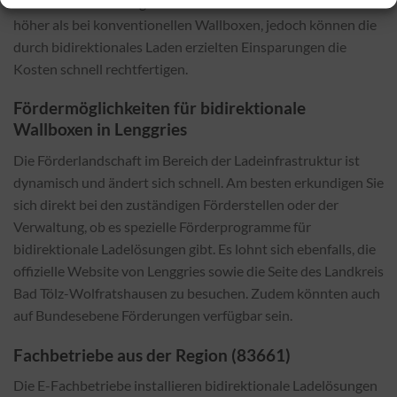
an die Technik. Im Allgemeinen sind die Installationskosten
höher als bei konventionellen Wallboxen, jedoch können die
durch bidirektionales Laden erzielten Einsparungen die
Kosten schnell rechtfertigen.
Fördermöglichkeiten für bidirektionale
Wallboxen in Lenggries
Die Förderlandschaft im Bereich der Ladeinfrastruktur ist
dynamisch und ändert sich schnell. Am besten erkundigen Sie
sich direkt bei den zuständigen Förderstellen oder der
Verwaltung, ob es spezielle Förderprogramme für
bidirektionale Ladelösungen gibt. Es lohnt sich ebenfalls, die
offizielle Website von Lenggries sowie die Seite des Landkreis
Bad Tölz-Wolfratshausen zu besuchen. Zudem könnten auch
auf Bundesebene Förderungen verfügbar sein.
Fachbetriebe aus der Region (83661)
Die E-Fachbetriebe installieren bidirektionale Ladelösungen