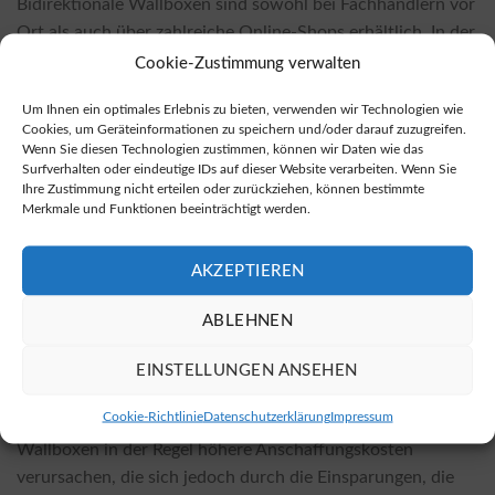
Bidirektionale Wallboxen sind sowohl bei Fachhändlern vor
Ort als auch über zahlreiche Online-Shops erhältlich. In der
Regel sind die Preise in Online-Shops günstiger. Eine
Cookie-Zustimmung verwalten
Auswahl an bidirektionalen Wallboxen, die Sie online
Um Ihnen ein optimales Erlebnis zu bieten, verwenden wir Technologien wie
kaufen können, finden Sie auf der Webseite
E-Mobileo für
Cookies, um Geräteinformationen zu speichern und/oder darauf zuzugreifen.
bidirektionale Wallboxen
.
Wenn Sie diesen Technologien zustimmen, können wir Daten wie das
Surfverhalten oder eindeutige IDs auf dieser Website verarbeiten. Wenn Sie
Ihre Zustimmung nicht erteilen oder zurückziehen, können bestimmte
Wieviel kostet die Installation? Wovon hängen
Merkmale und Funktionen beeinträchtigt werden.
die Kosten ab?
Die Kosten für die Installation einer bidirektionalen
AKZEPTIEREN
Wallbox hängen von verschiedenen Faktoren ab, unter
anderem vom gewählten Wallbox-Modell und den örtlichen
ABLEHNEN
Gegebenheiten. Faktoren wie die Komplexität der
Installation, eventuelle Anpassungen an der bestehende
EINSTELLUNGEN ANSEHEN
Hausinstallation und die Wahl des Fachbetriebs spielen
Cookie-Richtlinie
Datenschutzerklärung
Impressum
eine Rolle. Es ist wichtig zu beachten, dass bidirektionale
Wallboxen in der Regel höhere Anschaffungskosten
verursachen, die sich jedoch durch die Einsparungen, die