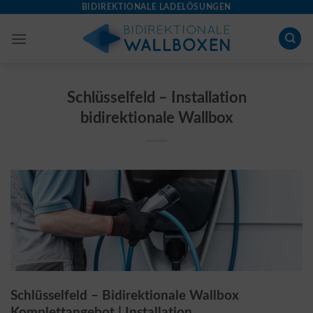
Skip
BIDIREKTIONALE LADELÖSUNGEN
to
content
Schlüsselfeld – Installation
bidirektionale Wallbox
Schlüsselfeld – Bidirektionale Wallbox
Komplettangebot | Installation