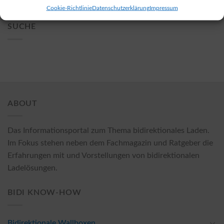
» Alle zeigen
Cookie-Richtlinie
Datenschutzerklärung
Impressum
SUCHE
ABOUT
Das Informationsportal zum Thema bidirektionales Laden.
Im Fokus stehen neben dem Fachmagazin und Ratgeber die
Erfahrungen mit und Vorstellungen von bidirektionalen
Ladelösungen.
BIDI KNOW-HOW
Bidirektionale Wallboxen