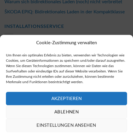
Warum sich bidirektionales Laden (noch) nicht verbreitet
ŠKODA EPIQ: Bidirektionales Laden in der Kompaktklasse
INSTALLATIONSSERVICE
Cookie-Zustimmung verwalten
Ilvesheim – Installation bidirektionale Wallbox
Um Ihnen ein optimales Erlebnis zu bieten, verwenden wir Technologien wie
Gerach – Installation bidirektionale Wallbox
Cookies, um Geräteinformationen zu speichern und/oder darauf zuzugreifen.
Wenn Sie diesen Technologien zustimmen, können wir Daten wie das
Kinzenburg – Installation bidirektionale Wallbox
Surfverhalten oder eindeutige IDs auf dieser Website verarbeiten. Wenn Sie
Ihre Zustimmung nicht erteilen oder zurückziehen, können bestimmte
Merkmale und Funktionen beeinträchtigt werden.
Rüthen – Installation bidirektionale Wallbox
Nievern – Installation bidirektionale Wallbox
AKZEPTIEREN
Hinterzarten – Installation bidirektionale Wallbox
ABLEHNEN
Igling – Installation bidirektionale Wallbox
EINSTELLUNGEN ANSEHEN