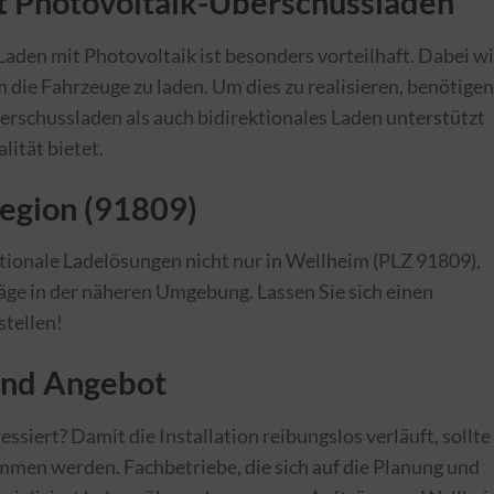
it Photovoltaik-Überschussladen
aden mit Photovoltaik ist besonders vorteilhaft. Dabei w
 die Fahrzeuge zu laden. Um dies zu realisieren, benötigen
erschussladen als auch bidirektionales Laden unterstützt
lität bietet.
Region (91809)
ktionale Ladelösungen nicht nur in Wellheim (PLZ 91809),
ge in der näheren Umgebung. Lassen Sie sich einen
stellen!
 und Angebot
essiert? Damit die Installation reibungslos verläuft, sollte
men werden. Fachbetriebe, die sich auf die Planung und