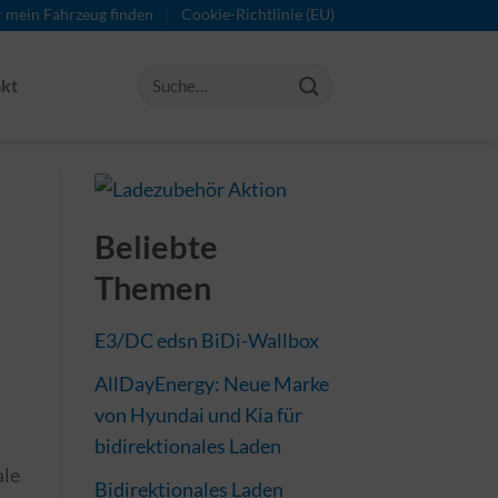
r mein Fahrzeug finden
Cookie-Richtlinie (EU)
kt
Beliebte
Themen
E3/DC edsn BiDi-Wallbox
AllDayEnergy: Neue Marke
von Hyundai und Kia für
bidirektionales Laden
ale
Bidirektionales Laden