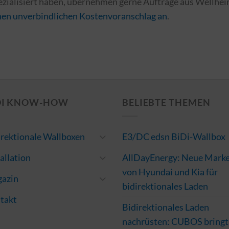
ezialisiert haben, übernehmen gerne Aufträge aus Wellhe
inen unverbindlichen Kostenvoranschlag an
.
DI KNOW-HOW
BELIEBTE THEMEN
irektionale Wallboxen
E3/DC edsn BiDi-Wallbox
allation
AllDayEnergy: Neue Mark
von Hyundai und Kia für
azin
bidirektionales Laden
takt
Bidirektionales Laden
nachrüsten: CUBOS bringt