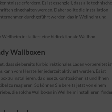
nntnisse erfordern. Es ist essenziell, dass alle technisch
iften eingehalten werden. Daher sollte die Installation
Unternehmen durchgeführt werden, das in Wellheim und
ady Wallboxen
et, dass sie bereits für bidirektionales Laden vorbereitet is
 kann vom Hersteller jederzeit aktiviert werden. Es ist
lbox zu installieren, da diese zukunftssicher ist und Ihnen
bel zu reagieren. So können Sie bereits jetzt von einem
riebe, die solche Wallboxen in Wellheim installieren, finde