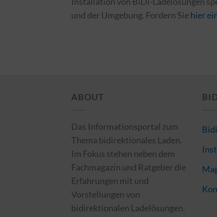
Installation von BiDi-Ladelösungen sp
und der Umgebung. Fordern Sie
hier e
ABOUT
BI
Das Informationsportal zum
Bid
Thema bidirektionales Laden.
Inst
Im Fokus stehen neben dem
Fachmagazin und Ratgeber die
Mag
Erfahrungen mit und
Kon
Vorstellungen von
bidirektionalen Ladelösungen.