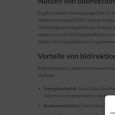
Nutzen von bidirektio
Es gibt mehrere Anwendungsfälle für bi
Vehicle-to-Home (V2H), Vehicle-to-Bus
Technologien ermöglichen es, Energie 
sparen als auch die Energieeffizienz zu
helfen, Ihre Energiekosten zu optimier
Vorteile von bidirekti
Bidirektionales Laden bietet sowohl fü
Vorteile:
Energieautarkie
: Durch das Speich
externen Energieanbietern werden.
Kostenreduktion
: Das smarte Laden
Um 