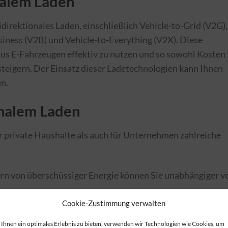
nalem Laden
direktionales Laden, einschließlich Vehicle-to-Grid (V2G),
iness (V2B) und Vehicle-to-Everything (V2X). Diese
aus E-Fahrzeugen effektiv zu nutzen und so sowohl Kosten
 steigern. Der Einsatz dieser Ladetechnologien kann Ihnen
en.
onalem Laden
r private Haushalte als auch für Unternehmen zahlreiche
ern von überschüssiger Energie können Sie unabhängiger v
Cookie-Zustimmung verwalten
 kann helfen, Energiekosten signifikant zu senken.
Ihnen ein optimales Erlebnis zu bieten, verwenden wir Technologien wie Cookies, um