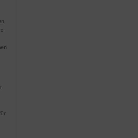
en
he
hen
t
für