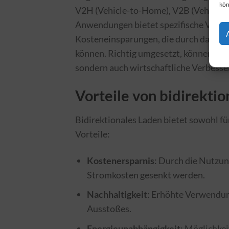
kön
V2H (Vehicle-to-Home), V2B (Vehicle-t
Anwendungen bietet spezifische Vortei
Kosteneinsparungen, die durch das rüc
können. Richtig umgesetzt, können di
sondern auch wirtschaftliche Verbesse
Vorteile von bidirekti
Bidirektionales Laden bietet sowohl fü
Vorteile:
Kostenersparnis
: Durch die Nutzu
Stromkosten gesenkt werden.
Nachhaltigkeit
: Erhöhte Verwendun
Ausstoßes.
Energieunabhängigkeit
: Möglichke