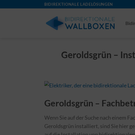
Skip
BIDIREKTIONALE LADELÖSUNGEN
to
content
Bidi
Geroldsgrün – Inst
Geroldsgrün – Fachbetr
Wenn Sie auf der Suche nach einem Fach
Geroldsgrün installiert, sind Sie hier ge
auf die Installation von bidirektionale