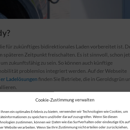
dy?
ie für zukünftiges bidirektionales Laden vorbereitet ist. D
 späteren Zeitpunkt freischalten. Es ist sinnvoll, schon jet
, um zukunftsfähig zu sein. So können auch künftige
obilität problemlos integriert werden. Auf der Webseite
aler Ladelösungen
finden Sie Betriebe, die in Geroldsgrün u
lieren.
Cookie-Zustimmung verwalten
r den verschiedenen Arten von
?
Ihnen ein optimales Erlebnis zu bieten, verwenden wir Technologien wie Cookies, um
äteinformationen zu speichern und/oder darauf zuzugreifen. Wenn Sie diesen
hnologien zustimmen, können wir Daten wie das Surfverhalten oder eindeutige IDs auf
en für bidirektionales Laden, wie V2G (Vehicle-to-Grid),
ser Website verarbeiten. Wenn Sie Ihre Zustimmung nicht erteilen oder zurückziehen,