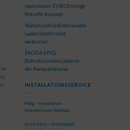
nachrüsten: CUBOS bringt
Retrofit-Konzept
Warum sich bidirektionales
Laden (noch) nicht
verbreitet
ŠKODA EPIQ:
Bidirektionales Laden in
 in
der Kompaktklasse
itz
en
INSTALLATIONSSERVICE
Pillig – Installation
bidirektionale Wallbox
Groß Köris – Installation