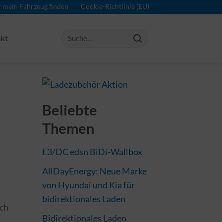
r mein Fahrzeug finden
Cookie-Richtlinie (EU)
kt
Beliebte
Themen
E3/DC edsn BiDi-Wallbox
AllDayEnergy: Neue Marke
von Hyundai und Kia für
bidirektionales Laden
ich
Bidirektionales Laden