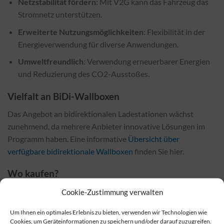
Netzstabilität fördern
: Mit V2G kann das Fahrzeug das
Stromnetz unterstützen.
Erweiterte Nutzungsmöglichkeiten
: Flexibilität in der
Energieverwendung für diverse Anwendungen.
Umweltfreundlich
: Verwendung erneuerbarer Energien
und Reduzierung des CO2-Ausstoßes.
Vielfalt an BiDi-Wallboxen
Das Angebot an bidirektionalen Ladestationen wächst
zunehmend, da mehrere Anbieter innovative Lösungen im
Programm haben. Eine informative
Übersicht über
verfügbare bidirektionale Wallboxen
finden Sie hier.
Wo kaufen?
Bidirektionale Wallboxen können sowohl bei Fachhändlern
Cookie-Zustimmung verwalten
vor Ort als auch in zahlreichen Online-Shops erworben
Um Ihnen ein optimales Erlebnis zu bieten, verwenden wir Technologien wie
werden. In vielen Fällen sind die Preise online wesentlich
Cookies, um Geräteinformationen zu speichern und/oder darauf zuzugreifen.