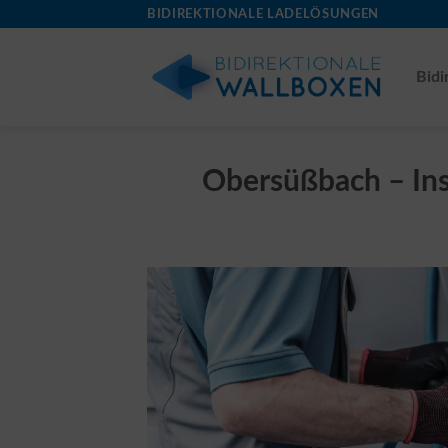
Skip
BIDIREKTIONALE LADELÖSUNGEN
to
content
Bidi
Obersüßbach – Inst