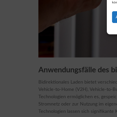
kön
Anwendungsfälle des bi
Bidirektionales Laden bietet verschi
Vehicle-to-Home (V2H), Vehicle-to-Bu
Technologien ermöglichen es, gespeic
Stromnetz oder zur Nutzung im eigene
Technologien lassen sich signifikante