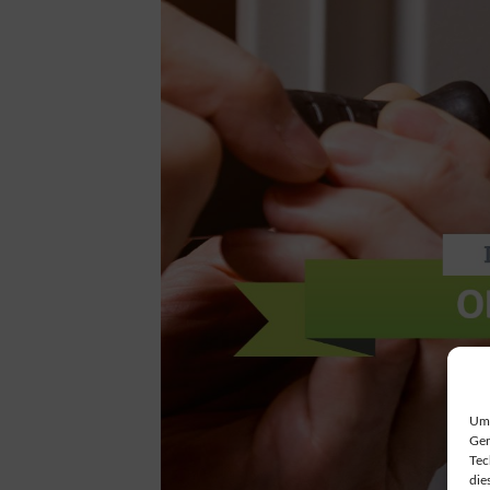
Um 
Ger
Tec
die