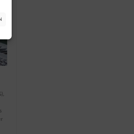
N
),
s
er