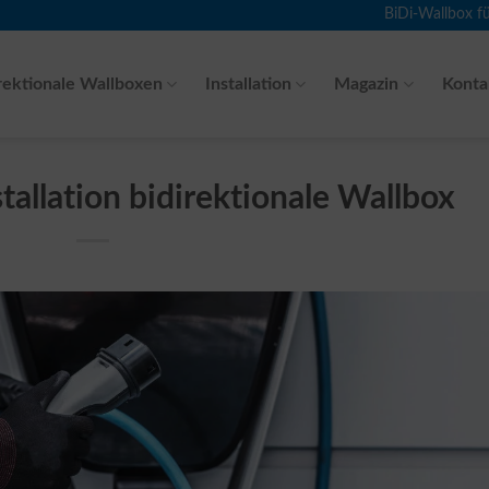
BiDi-Wallbox f
rektionale Wallboxen
Installation
Magazin
Konta
allation bidirektionale Wallbox