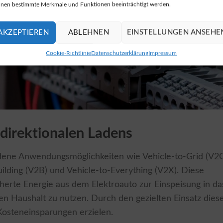
nen bestimmte Merkmale und Funktionen beeinträchtigt werden.
AKZEPTIEREN
ABLEHNEN
EINSTELLUNGEN ANSEHE
Cookie-Richtlinie
Datenschutzerklärung
Impressum
direktionalen Ladens
edene Anwendungsmöglichkeiten wie Vehicle-to-Grid (V2G
ilding (V2B) und Vehicle-to-Everything (V2X). Diese
herte Energie aus dem Elektroauto zur Einspeisung in da
n Haushalt zu nutzen. Durch den gezielten Einsatz dies
 Kosteneinsparungen erzielen.