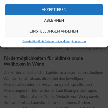
spezifischen örtlichen Gegebenheiten ab. Faktoren, die die
AKZEPTIEREN
Kosten beeinflussen, sind unter anderem die
Installationsaufgaben, eventuell benötigtes Zubehör und
ABLEHNEN
die Infrastruktur vor Ort. Es ist zu beachten, dass die
Kosten für die Installation einer bidirektionalen Wallbox in
EINSTELLUNGEN ANSEHEN
der Regel höher sind als die einer herkömmlichen Wallbox,
jedoch die durch diese Technologie erzielten Einsparungen
Cookie-Richtlinie
Datenschutzerklärung
Impressum
meist schnell die höheren Anschaffungskosten ausgleichen.
Fördermöglichkeiten für bidirektionale
Wallboxen in Weng
Die Förderlandschaft für Ladeinfrastruktur ist im ständigen
Wandel. Es ist ratsam, direkt bei den jeweiligen
Förderstellen oder der Verwaltung nach spezifischen
Förderungen für bidirektionale Ladelösungen zu fragen.
Auch ein Blick auf die offizielle Website von Weng sowie
des Landkreises Landshut kann sich lohnen. Zudem