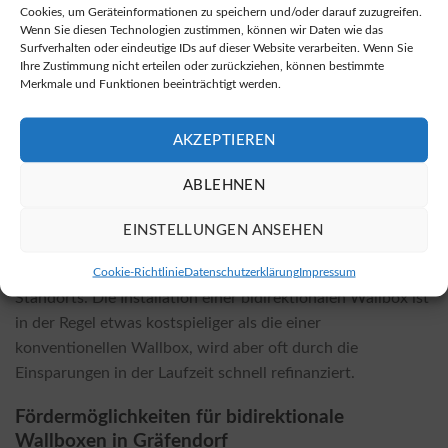
Cookies, um Geräteinformationen zu speichern und/oder darauf zuzugreifen.
stationären Geschäften. Informationen dazu, wo Sie
Wenn Sie diesen Technologien zustimmen, können wir Daten wie das
bidirektionale Wallboxen kaufen können, finden Sie unter
Surfverhalten oder eindeutige IDs auf dieser Website verarbeiten. Wenn Sie
Ihre Zustimmung nicht erteilen oder zurückziehen, können bestimmte
diesem Link.
Merkmale und Funktionen beeinträchtigt werden.
Was kostet die Installation und welche Faktoren
beeinflussen die Kosten?
AKZEPTIEREN
Die Kosten für die Installation einer bidirektionalen
ABLEHNEN
Wallbox variieren abhängig vom gewählten Wallbox-Modell
und den örtlichen Gegebenheiten. Faktoren, die die Kosten
EINSTELLUNGEN ANSEHEN
beeinflussen können, sind unter anderem die Art der
Installation und die spezifischen Anforderungen Ihres
Cookie-Richtlinie
Datenschutzerklärung
Impressum
Standorts. Die Installation einer bidirektionalen Wallbox ist
in der Regel etwas kostspieliger als die einer
konventionellen Wallbox, wird aber oft durch die
Einsparungen in der Laufzeit schnell refinanziert.
Fördermöglichkeiten für bidirektionale
Wallboxen in Gräfendorf