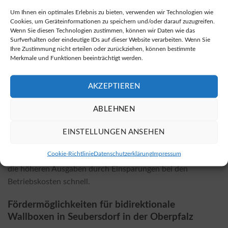
Shop
bidirektionale Wallboxen kaufen.
Um Ihnen ein optimales Erlebnis zu bieten, verwenden wir Technologien wie
Cookies, um Geräteinformationen zu speichern und/oder darauf zuzugreifen.
Kosten der Installation und Einflussfaktoren
Wenn Sie diesen Technologien zustimmen, können wir Daten wie das
Surfverhalten oder eindeutige IDs auf dieser Website verarbeiten. Wenn Sie
Die Installationskosten einer bidirektionalen Wallbox
Ihre Zustimmung nicht erteilen oder zurückziehen, können bestimmte
hängen von verschiedenen Faktoren ab, wie etwa dem
Merkmale und Funktionen beeinträchtigt werden.
ausgewählten Wallbox-Modell und den örtlichen
Gegebenheiten. Faktoren, die die Kosten beeinträchtigen
AKZEPTIEREN
können, schließen die Nachhaltigkeit der Installation, die
Elektroinstallation und eventuelle bauliche Maßnahmen ein
ABLEHNEN
(eine detaillierte Erläuterung finden Sie unter nicht
verlinkten Quellen). Im Allgemeinen sind die Installation und
EINSTELLUNGEN ANSEHEN
Anschaffungskosten einer bidirektionalen Wallbox höher
Cookie-Richtlinie
Datenschutzerklärung
Impressum
als bei herkömmlichen Wallboxen, jedoch amortisieren sich
die höheren Ausgaben durch Einsparungen bei den
Betriebskosten schnell.
Fördermöglichkeiten für bidirektionale
Wallboxen in Seubersdorf in der Oberpfalz