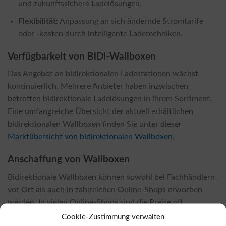
und zukunftssichere Ladelösungen.
Flexibilität:
Anpassung an sich ändernde Stromtarife
oder -kosten durch intelligente Ladetechniken.
Verfügbarkeit von BiDi-Wallboxen
Das Angebot an bidirektionalen Ladestationen wächst
kontinuierlich. Mehrere Anbieter haben inzwischen
betroffen bidirektionale Ladelösungen in ihrem Sortiment.
Eine umfangreiche Übersicht der aktuell erhältlichen
bidirektionalen Wallboxen finden Sie unter dieser
Marktübersicht von bidirektionalen Wallboxen
.
Anschaffung von Wallboxen
Bidirektionale Wallboxen können sowohl bei Fachhändlern
vor Ort als auch in zahlreichen Online-Shops erworben
werden. In vielen Online-Shops sind die Preise oft
attraktiver. Sie können beispielsweise unter diesem
Online-
Cookie-Zustimmung verwalten