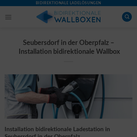
Skip
BIDIREKTIONALE LADELÖSUNGEN
to
content
Seubersdorf in der Oberpfalz –
Installation bidirektionale Wallbox
Installation bidirektionale Ladestation in
Seubersdorf in der Oberpfalz