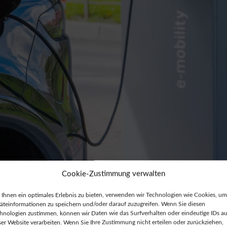
Cookie-Zustimmung verwalten
y?
Ihnen ein optimales Erlebnis zu bieten, verwenden wir Technologien wie Cookies, um
äteinformationen zu speichern und/oder darauf zuzugreifen. Wenn Sie diesen
hnologien zustimmen, können wir Daten wie das Surfverhalten oder eindeutige IDs au
ür das bidirektionale Laden vorbereitet. Der Hersteller ka
ser Website verarbeiten. Wenn Sie Ihre Zustimmung nicht erteilen oder zurückziehen,