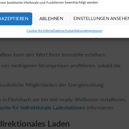
nen bestimmte Merkmale und Funktionen beeinträchtigt werden.
zu einem späteren Zeitpunkt freischalten, was bedeutet,
cklungen kompatibel ist. Es gibt mehrere Vorteile, die f
AKZEPTIEREN
ABLEHNEN
EINSTELLUNGEN ANSEHE
i-ready Wallbox sprechen:
Cookie-Richtlinie
Datenschutzerklärung
Impressum
reitet auf die steigende Bedeutung von bidirektionalem
llbox kann den Wert Ihrer Immobilie erhöhen.
 von niedrigeren Strompreisen profitieren, sobald die
 zusätzliche Möglichkeiten der Energienutzung.
 in Flintsbach am Inn bidi-ready-Wallboxen installieren,
uche für bidirektionale Ladestationen
informieren.
direktionales Laden