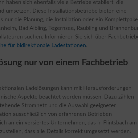
 haben sich ebenfalls viele Betriebe etabliert, die
d umsetzen. Diese Installationsbetriebe bieten eine
es nur die Planung, die Installation oder ein Komplettpake
nheim, Bad Aibling, Tegernsee, Raubling und Brannenbu
allateuren suchen. Informieren Sie sich über Fachbetrieb
he für bidirektionale Ladestationen
.
ösung nur von einem Fachbetrieb
irektionalen Ladelösungen kann mit Herausforderungen
hnische Aspekte beachtet werden müssen. Dazu zählen
estehende Stromnetz und die Auswahl geeigneter
ation ausschließlich von erfahrenen Betrieben
 an ein versiertes Unternehmen, das in Flintsbach am
zustellen, dass alle Details korrekt umgesetzt werden.