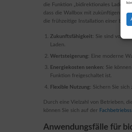
kön
die Funktion „bidirektionales Laden“ 
dass die Wallbox mit zukünftigen Entwi
die frühzeitige Installation einer bid
Zukunftsfähigkeit
: Sie sind vorbe
Laden.
Wertsteigerung
: Eine moderne Wa
Energiekosten senken
: Sie können
Funktion freigeschaltet ist.
Flexible Nutzung
: Sichern Sie sich
Durch eine Vielzahl von Betrieben, die
können Sie sich auf der
Fachbetriebss
Anwendungsfälle für bi