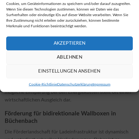
Cookies, um Geräteinformationen zu speichern und/oder darauf zuzugreifen.
erwerben:
bidirektionale Wallboxen kaufen
.
Wenn Sie diesen Technologien zustimmen, können wir Daten wie das
Surfverhalten oder eindeutige IDs auf dieser Website verarbeiten. Wenn Sie
Wieviel kostet die Installation? Wovon hängen
Ihre Zustimmung nicht erteilen oder zurückziehen, können bestimmte
Merkmale und Funktionen beeinträchtigt werden.
die Kosten ab?
Die Kosten für die Installation einer bidirektionalen
AKZEPTIEREN
Wallbox hängen vom gewählten Modell und den örtlichen
Gegebenheiten ab. Faktoren wie die elektrische
ABLEHNEN
Infrastruktur, die Entfernung zum Hauptanschluss sowie
Zusatzinstallationen können die Preise beeinflussen. Die
EINSTELLUNGEN ANSEHEN
Installation einer bidirektionalen Wallbox kann in der Regel
teurer sein als die einer herkömmlichen Wallbox, doch die
Cookie-Richtlinie
Datenschutzerklärung
Impressum
mögliche Einsparung bei den Energiekosten stellt oft einen
wirtschaftlichen Ausgleich dar.
Förderung für bidirektionale Wallboxen in
Büchenbach
Die Förderlandschaft für Ladeinfrastruktur ist dynamisch