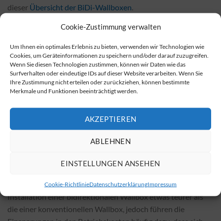
dieser
Übersicht der BiDi-Wallboxen
.
Cookie-Zustimmung verwalten
Wo kann man bidirektionale Wallboxen kaufen?
Bidirektionale Wallboxen sind sowohl bei Fachhändlern vor
Um Ihnen ein optimales Erlebnis zu bieten, verwenden wir Technologien wie
Cookies, um Geräteinformationen zu speichern und/oder darauf zuzugreifen.
Ort als auch in verschiedenen Online-Shops erhältlich. In
Wenn Sie diesen Technologien zustimmen, können wir Daten wie das
Online-Shops sind die Preise häufig günstiger. Wenn Sie
Surfverhalten oder eindeutige IDs auf dieser Website verarbeiten. Wenn Sie
Ihre Zustimmung nicht erteilen oder zurückziehen, können bestimmte
bidirektionale Wallboxen kaufen möchten, können Sie dies
Merkmale und Funktionen beeinträchtigt werden.
unter folgendem
Anbieter für BiDi-Wallboxen
tun.
Installation und Kosten
AKZEPTIEREN
Die Kosten für die Installation einer bidirektionalen Wallbox
ABLEHNEN
variieren je nach gewähltem Modell und den örtlichen
Gegebenheiten. Faktoren wie die Komplexität der
EINSTELLUNGEN ANSEHEN
Installation, vorhandene Anschlüsse und bauliche
Voraussetzungen beeinflussen den Preis. Generell ist die
Cookie-Richtlinie
Datenschutzerklärung
Impressum
Installation einer bidirektionalen Wallbox etwas teurer als
die einer konventionellen Wallbox, jedoch führen die