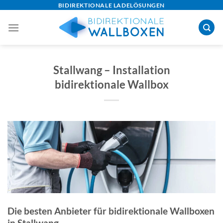
Skip
BIDIREKTIONALE LADELÖSUNGEN
to
content
Stallwang – Installation
bidirektionale Wallbox
Die besten Anbieter für bidirektionale Wallboxen
in Stallwang