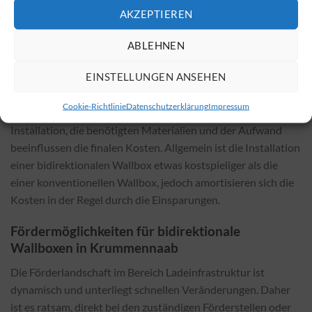
Informationen zu einem geeigneten Anbieter finden Sie unter
AKZEPTIEREN
Anbieter für bidirektionale Wallboxen
.
ABLEHNEN
Kosten und Faktoren der Installation
EINSTELLUNGEN ANSEHEN
Die Kosten für die Installation einer bidirektionalen Wallbox
hängen maßgeblich vom gewählten Modell und den örtlichen
Cookie-Richtlinie
Datenschutzerklärung
Impressum
Gegebenheiten ab. Faktoren wie die Komplexität der
Installation, die benötigten Materialien und der Aufwand
beeinflussen die finalen Kosten. Allgemein ist die Installation
einer bidirektionalen Wallbox etwas kostspieliger als die
einer konventionellen Wallbox, jedoch amortisieren sich die
Kosten in der Regel durch die Einsparungen.
Fördermöglichkeiten für bidirektionale
Wallboxen in Krummennaab
Die Förderlandschaft im Bereich Ladeinfrastruktur ist
dynamisch und unterliegt schnellen Veränderungen. Daher
ist es ratsam, direkt bei den zuständigen Förderstellen oder