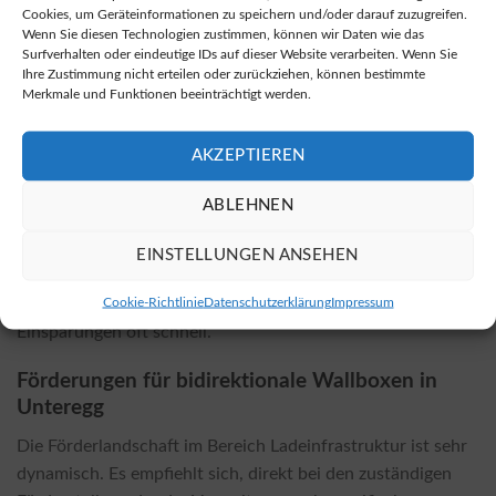
Cookies, um Geräteinformationen zu speichern und/oder darauf zuzugreifen.
Wenn Sie diesen Technologien zustimmen, können wir Daten wie das
Kosten für die Installation und Einflussfaktoren
Surfverhalten oder eindeutige IDs auf dieser Website verarbeiten. Wenn Sie
Ihre Zustimmung nicht erteilen oder zurückziehen, können bestimmte
Die Kosten für die Installation einer bidirektionalen
Merkmale und Funktionen beeinträchtigt werden.
Wallbox hängen stark vom gewählten Modell sowie von
den örtlichen Gegebenheiten ab. Faktoren wie die
AKZEPTIEREN
erforderlichen Elektroinstallationen, die Integration in
bestehende Systeme und die spezifischen Anforderungen
ABLEHNEN
der Immobilie können die Gesamtkosten beeinflussen.
Meistens ist die Installation einer bidirektionalen Wallbox
EINSTELLUNGEN ANSEHEN
teurer als die einer konventionellen Wallbox, jedoch
Cookie-Richtlinie
Datenschutzerklärung
Impressum
amortisieren sich die höheren Kosten durch die
Einsparungen oft schnell.
Förderungen für bidirektionale Wallboxen in
Unteregg
Die Förderlandschaft im Bereich Ladeinfrastruktur ist sehr
dynamisch. Es empfiehlt sich, direkt bei den zuständigen