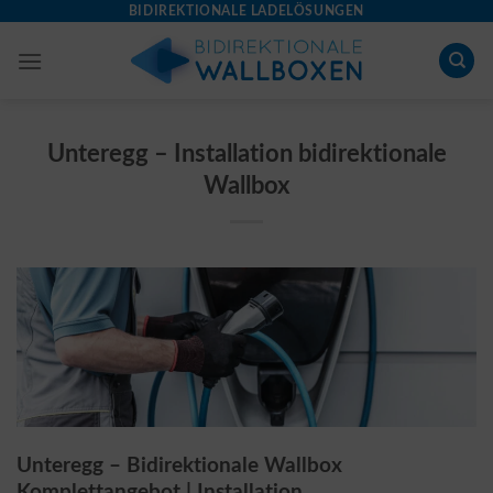
Skip
BIDIREKTIONALE LADELÖSUNGEN
to
content
Unteregg – Installation bidirektionale
Wallbox
Unteregg – Bidirektionale Wallbox
Komplettangebot | Installation