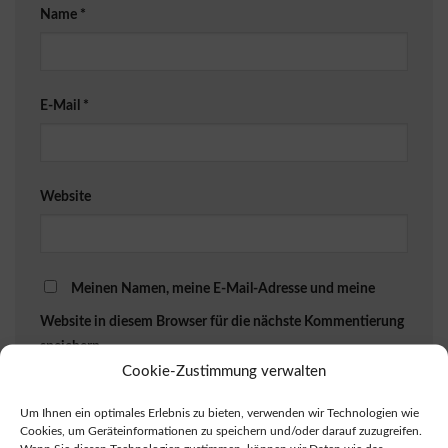
Name
*
E-Mail
*
Website
Meinen Namen, meine E-Mail-Adresse und meine
Website in diesem Browser für die nächste Kommentierung
speichern.
Cookie-Zustimmung verwalten
Um Ihnen ein optimales Erlebnis zu bieten, verwenden wir Technologien wie
Cookies, um Geräteinformationen zu speichern und/oder darauf zuzugreifen.