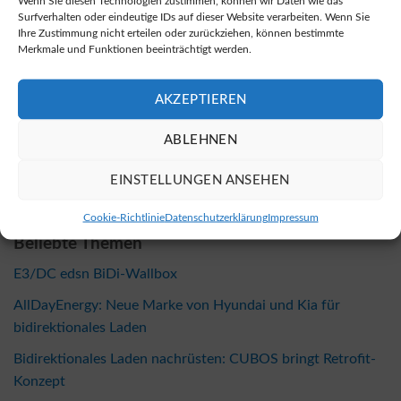
Wenn Sie diesen Technologien zustimmen, können wir Daten wie das
Surfverhalten oder eindeutige IDs auf dieser Website verarbeiten. Wenn Sie
Ihre Zustimmung nicht erteilen oder zurückziehen, können bestimmte
Merkmale und Funktionen beeinträchtigt werden.
AKZEPTIEREN
ABLEHNEN
EINSTELLUNGEN ANSEHEN
Cookie-Richtlinie
Datenschutzerklärung
Impressum
Beliebte Themen
E3/DC edsn BiDi-Wallbox
AllDayEnergy: Neue Marke von Hyundai und Kia für
bidirektionales Laden
Bidirektionales Laden nachrüsten: CUBOS bringt Retrofit-
Konzept