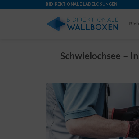
Skip
BIDIREKTIONALE LADELÖSUNGEN
to
content
Bidi
Schwielochsee – Ins