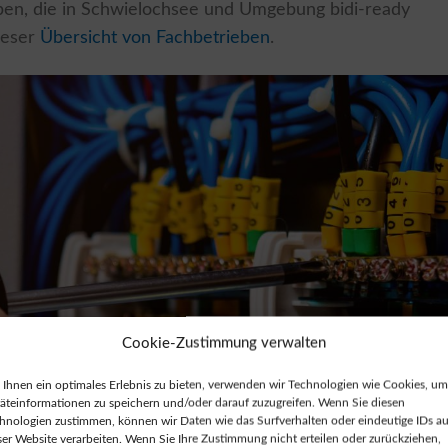
ben, die in Schwielochsee und Umgebung bidi-ready
dieser
Übersicht von Fachbetrieben
.
Cookie-Zustimmung verwalten
Ihnen ein optimales Erlebnis zu bieten, verwenden wir Technologien wie Cookies, um
äteinformationen zu speichern und/oder darauf zuzugreifen. Wenn Sie diesen
hnologien zustimmen, können wir Daten wie das Surfverhalten oder eindeutige IDs au
ser Website verarbeiten. Wenn Sie Ihre Zustimmung nicht erteilen oder zurückziehen,