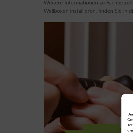
Weitere Informationen zu Fachbetrie
Wallboxen installieren, finden Sie in 
Um 
Ger
Tec
die