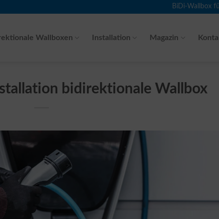
BiDi-Wallbox f
rektionale Wallboxen
Installation
Magazin
Konta
tallation bidirektionale Wallbox