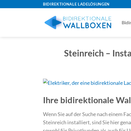
Skip
BIDIREKTIONALE LADELÖSUNGEN
to
content
Bidi
Steinreich – Inst
Ihre bidirektionale Wa
Wenn Sie auf der Suche nach einem Fach
Steinreich installiert, sind Sie hier gen
sowohl für Privatkunden als auch für U