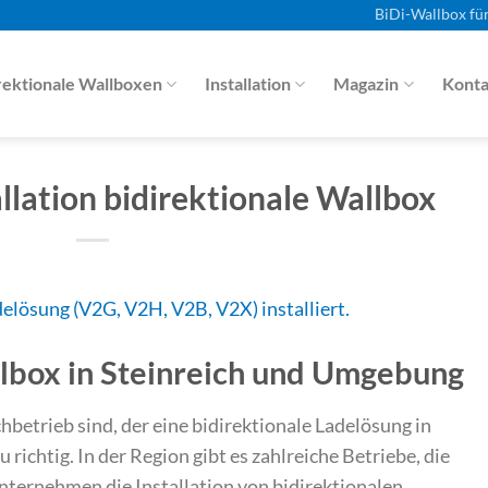
BiDi-Wallbox fü
rektionale Wallboxen
Installation
Magazin
Konta
allation bidirektionale Wallbox
llbox in Steinreich und Umgebung
betrieb sind, der eine bidirektionale Ladelösung in
au richtig. In der Region gibt es zahlreiche Betriebe, die
nternehmen die Installation von bidirektionalen