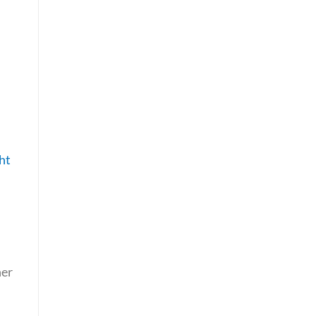
ht
ner