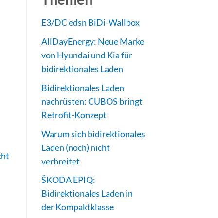
E3/DC edsn BiDi-Wallbox
AllDayEnergy: Neue Marke
von Hyundai und Kia für
bidirektionales Laden
Bidirektionales Laden
nachrüsten: CUBOS bringt
Retrofit-Konzept
Warum sich bidirektionales
Laden (noch) nicht
cht
verbreitet
ŠKODA EPIQ:
Bidirektionales Laden in
der Kompaktklasse