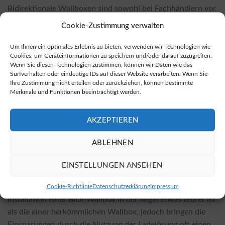
Bidirektionale Wallboxen sind sowohl bei Fachhändlern vor
Ort als auch in vielen Online-Shops erhältlich. Online-
Cookie-Zustimmung verwalten
Anbieter haben oft günstigere Preise, die es wert sind,
verglichen zu werden. Eine Möglichkeit, bidirektionale
Um Ihnen ein optimales Erlebnis zu bieten, verwenden wir Technologien wie
Cookies, um Geräteinformationen zu speichern und/oder darauf zuzugreifen.
Wallboxen zu erwerben, bietet Ihnen dieser
Online-Shop
Wenn Sie diesen Technologien zustimmen, können wir Daten wie das
für bidirektionale Wallboxen
.
Surfverhalten oder eindeutige IDs auf dieser Website verarbeiten. Wenn Sie
Ihre Zustimmung nicht erteilen oder zurückziehen, können bestimmte
Merkmale und Funktionen beeinträchtigt werden.
Kosten der Installation und ihre Einflussfaktoren
Die Kosten für die Installation einer bidirektionalen
AKZEPTIEREN
Wallbox variieren je nach gewähltem Modell und
spezifischen örtlichen Gegebenheiten. Faktoren, die die
ABLEHNEN
Installationskosten beeinflussen können, sind die
Komplexität der Verkabelung, die benötigten
EINSTELLUNGEN ANSEHEN
Genehmigungen oder auch eventuelle bauliche
Anpassungen. Es ist wichtig zu beachten, dass die
Cookie-Richtlinie
Datenschutzerklärung
Impressum
Installation einer BiDi-Wallbox in der Regel etwas teurer ist
als die einer herkömmlichen Wallbox, jedoch bringen die
Einsparungen durch die Nutzung der Ladelösung oft einen