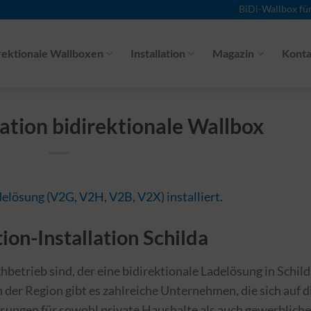
BiDi-Wallbox fü
rektionale Wallboxen
Installation
Magazin
Konta
llation bidirektionale Wallbox
ion-Installation Schilda
betrieb sind, der eine bidirektionale Ladelösung in Schil
 In der Region gibt es zahlreiche Unternehmen, die sich auf d
ösungen für sowohl private Haushalte als auch gewerbliche