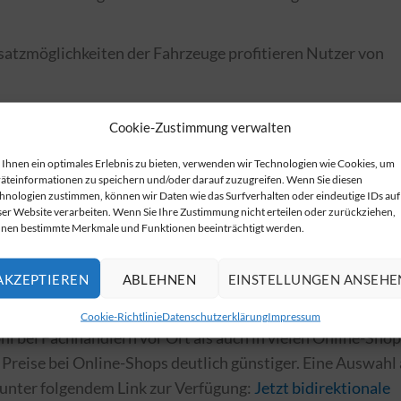
nsatzmöglichkeiten der Fahrzeuge profitieren Nutzer von
BiDi-Wallboxen
Cookie-Zustimmung verwalten
Ihnen ein optimales Erlebnis zu bieten, verwenden wir Technologien wie Cookies, um
ationen wächst kontinuierlich. Mehrere Anbieter führen
äteinformationen zu speichern und/oder darauf zuzugreifen. Wenn Sie diesen
en in ihrem Sortiment. Eine aktuelle Übersicht über die
hnologien zustimmen, können wir Daten wie das Surfverhalten oder eindeutige IDs auf
ser Website verarbeiten. Wenn Sie Ihre Zustimmung nicht erteilen oder zurückziehen,
 finden Sie unter
Marktübersicht von bidirektionalen
nen bestimmte Merkmale und Funktionen beeinträchtigt werden.
AKZEPTIEREN
ABLEHNEN
EINSTELLUNGEN ANSEHE
lboxen
Cookie-Richtlinie
Datenschutzerklärung
Impressum
l bei Fachhändlern vor Ort als auch in vielen Online-Sho
 Preise bei Online-Shops deutlich günstiger. Eine Auswahl
 unter folgendem Link zur Verfügung:
Jetzt bidirektionale