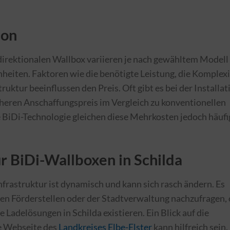
ion
bidirektionalen Wallbox variieren je nach gewähltem Modell
heiten. Faktoren wie die benötigte Leistung, die Komplexi
ruktur beeinflussen den Preis. Oft gibt es bei der Installat
öheren Anschaffungspreis im Vergleich zu konventionellen
 BiDi-Technologie gleichen diese Mehrkosten jedoch häufi
r BiDi-Wallboxen in Schilda
frastruktur ist dynamisch und kann sich rasch ändern. Es
igen Förderstellen oder der Stadtverwaltung nachzufragen,
e Ladelösungen in Schilda existieren. Ein Blick auf die
ie Webseite des
Landkreises Elbe-Elster
kann hilfreich sein.