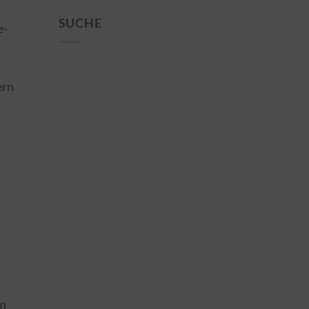
SUCHE
e-
ern
om