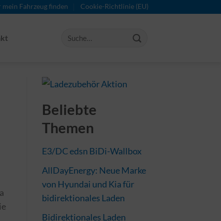
r mein Fahrzeug finden
Cookie-Richtlinie (EU)
kt
Beliebte
Themen
E3/DC edsn BiDi-Wallbox
AllDayEnergy: Neue Marke
von Hyundai und Kia für
da
bidirektionales Laden
ie
Bidirektionales Laden