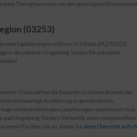
icktes Timing kann man von den günstigsten Strompreise
Region (03253)
ktionale Ladelösungen nicht nur in Schilda (PLZ 03253),
ge in der näheren Umgebung. Lassen Sie sich einen
stellen!
essiert? Dann sollten die Experten in diesem Bereich die
itativ hochwertige Ausführung zu gewährleisten.
age von bidirektionalen Ladelösungen spezialisiert sind,
a und Umgebung. Fordern Sie hierfür einen unverbindlich
on einem Fachbetrieb an, indem Sie
diese Übersicht aufru