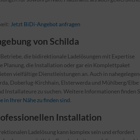
keit:
Jetzt BiDi-Angebot anfragen
mgebung von Schilda
 Betriebe, die bidirektionale Ladelösungen mit Expertise
 Planung, die Installation oder gar ein Komplettpaket
ieten vielfältige Dienstleistungen an. Auch in nahegelege
rda, Doberlug-Kirchhain, Elsterwerda und Mühlberg/Elbe
nd Installateure zu suchen. Weitere Informationen finden S
 in Ihrer Nähe zu finden sind
.
fessionellen Installation
irektionalen Ladelösung kann komplex sein und erfordert