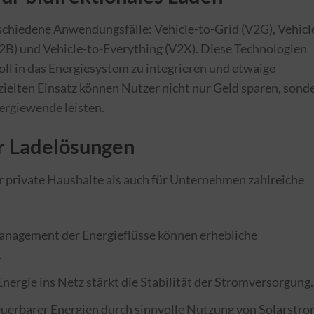
schiedene Anwendungsfälle: Vehicle-to-Grid (V2G), Vehicl
2B) und Vehicle-to-Everything (V2X). Diese Technologien
oll in das Energiesystem zu integrieren und etwaige
zielten Einsatz können Nutzer nicht nur Geld sparen, sond
ergiewende leisten.
er Ladelösungen
r private Haushalte als auch für Unternehmen zahlreiche
anagement der Energieflüsse können erhebliche
.
Energie ins Netz stärkt die Stabilität der Stromversorgung.
euerbarer Energien durch sinnvolle Nutzung von Solarstr