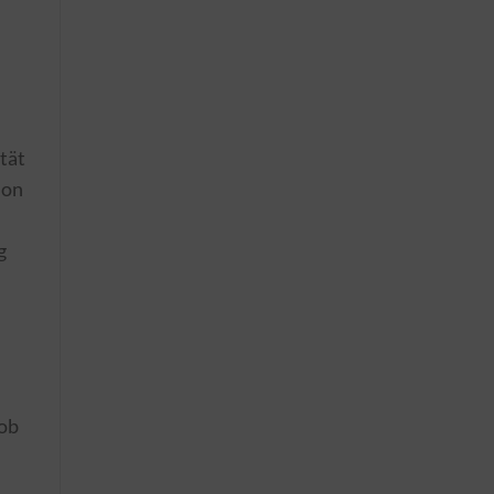
tät
ion
g
 ob