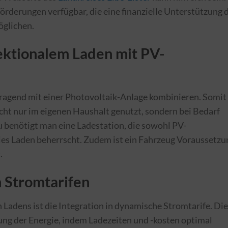
rderungen verfügbar, die eine finanzielle Unterstützung 
öglichen.
ektionalem Laden mit PV-
orragend mit einer Photovoltaik-Anlage kombinieren. Somit
cht nur im eigenen Haushalt genutzt, sondern bei Bedarf
u benötigt man eine Ladestation, die sowohl PV-
les Laden beherrscht. Zudem ist ein Fahrzeug Voraussetzu
.
 Stromtarifen
n Ladens ist die Integration in dynamische Stromtarife. Di
ung der Energie, indem Ladezeiten und -kosten optimal