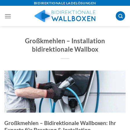
Skip
BIDIREKTIONALE LADELÖSUNGEN
to
content
Großkmehlen – Installation
bidirektionale Wallbox
Großkmehlen – Bidirektionale Wallboxen: Ihr
Experte für Beratung & Installation