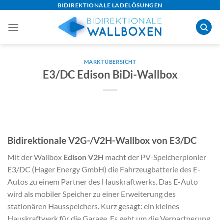
Skip
BIDIREKTIONALE LADELÖSUNGEN
to
content
MARKTÜBERSICHT
E3/DC Edison BiDi-Wallbox
Bidirektionale V2G-/V2H-Wallbox von E3/DC
Mit der Wallbox
Edison V2H
macht der PV-Speicherpionier
E3/DC (Hager Energy GmbH) die Fahrzeugbatterie des E-
Autos zu einem Partner des Hauskraftwerks. Das E-Auto
wird als mobiler Speicher zu einer Erweiterung des
stationären Hausspeichers. Kurz gesagt: ein kleines
Hauskraftwerk für die Garage. Es geht um die Verpartnerung