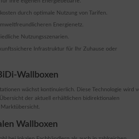
 für Ihre eigenen Energiebedarfe.
mkosten durch optimale Nutzung von Tarifen.
umweltfreundlicheren Energienetz.
iedliche Nutzungsszenarien.
kunftssichere Infrastruktur für Ihr Zuhause oder
 BiDi-Wallboxen
tationen wächst kontinuierlich. Diese Technologie wird 
ersicht der aktuell erhältlichen bidirektionalen
 Marktübersicht.
alen Wallboxen
hl bei lokalen Fachhändlern als auch in zahlreichen