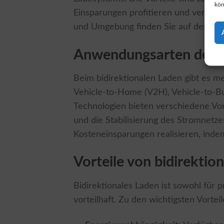
kön
Einsparungen profitieren und verbess
und Umgebung finden Sie auf der Sei
Anwendungsarten des b
Beim bidirektionalen Laden gibt es m
Vehicle-to-Home (V2H), Vehicle-to-Bu
Technologien bieten verschiedene Vo
und die Stabilisierung des Stromnetzes
Kosteneinsparungen realisieren, indem
Vorteile von bidirekti
Bidirektionales Laden ist sowohl für
vorteilhaft. Zu den wichtigsten Vortei