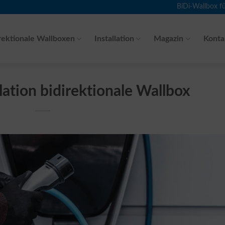
BiDi-Wallbox f
rektionale Wallboxen
Installation
Magazin
Konta
llation bidirektionale Wallbox