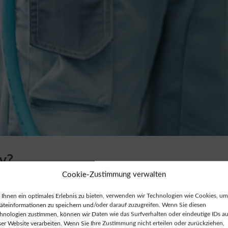
y?
Cookie-Zustimmung verwalten
ox für das bidirektionale Laden vorbereitet ist. Die
Ihnen ein optimales Erlebnis zu bieten, verwenden wir Technologien wie Cookies, um
n von dem Hersteller später freigeschaltet werden. Durc
äteinformationen zu speichern und/oder darauf zuzugreifen. Wenn Sie diesen
-ready Wallbox sichern Sie sich die Zukunftsfähigkeit Ihres
hnologien zustimmen, können wir Daten wie das Surfverhalten oder eindeutige IDs au
ser Website verarbeiten. Wenn Sie Ihre Zustimmung nicht erteilen oder zurückziehen,
ich: Sie sind bereit für neue Technologien, können von