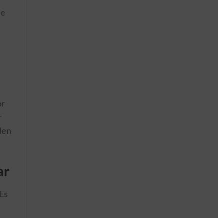
ie
or
r
len
ar
Es