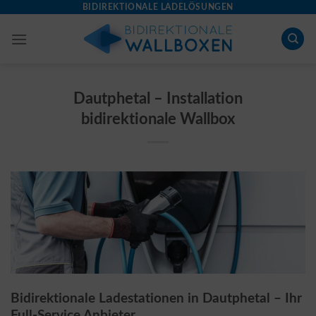
Skip
BIDIREKTIONALE LADELÖSUNGEN
to
content
Dautphetal – Installation
bidirektionale Wallbox
Bidirektionale Ladestationen in Dautphetal – Ihr
Full-Service Anbieter