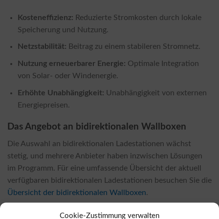
Kosteneffizienz:
Reduzierte Stromkosten durch lokale
Speicherung und Nutzung.
Netzstabilität:
Beitrag zu einem stabileren Stromnetz.
Nutzung erneuerbarer Energie:
Optimale Integration
von Solar- oder Windenergie.
Erhöhte Unabhängigkeit:
Unabhängigkeit von externen
Energiepreisen.
Das Angebot an bidirektionalen Wallboxen
Die Auswahl an bidirektionalen Ladestationen wächst
stetig, und mehrere Anbieter haben inzwischen Lösungen
im Programm. Für eine umfassende Übersicht der aktuell
verfügbaren bidirektionalen Ladestationen besuchen Sie die
Übersicht der bidirektionalen Wallboxen
.
Bezugsquellen für bidirektionale Wallboxen
Cookie-Zustimmung verwalten