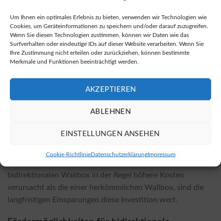
Bidirektionale Wallboxen sind sowohl bei lokalen
Um Ihnen ein optimales Erlebnis zu bieten, verwenden wir Technologien wie
Fachhändlern als auch in vielen Online-Shops erhältlich. In
Cookies, um Geräteinformationen zu speichern und/oder darauf zuzugreifen.
Wenn Sie diesen Technologien zustimmen, können wir Daten wie das
vielen Fällen sind die Preise in Online-Shops deutlich
Surfverhalten oder eindeutige IDs auf dieser Website verarbeiten. Wenn Sie
günstiger. Eine Auswahl an produkten finden Sie unter
Ihre Zustimmung nicht erteilen oder zurückziehen, können bestimmte
diesen Online-Shop für bidirektionale Wallboxen
.
Merkmale und Funktionen beeinträchtigt werden.
Kostenfaktoren für die Installation
AKZEPTIEREN
Die Installationskosten für bidirektionale Wallboxen
ABLEHNEN
variieren je nach Modell und den spezifischen örtlichen
Gegebenheiten. Faktoren wie die Entfernung zu
EINSTELLUNGEN ANSEHEN
Stromanschlüssen, die benötigten Materialien und die
Komplexität der Installation beeinflussen die
Cookie-Richtlinie
Datenschutzerklärung
Impressum
Gesamtkosten. Obwohl die Installation einer
bidirektionalen Wallbox in der Regel höhere Kosten
verursacht als die einer herkömmlichen Wallbox, sind die
langfristigen Einsparungen diese Investition wert.