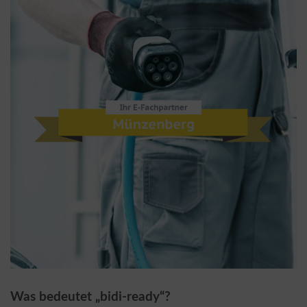
Was bedeutet „bidi-ready“?