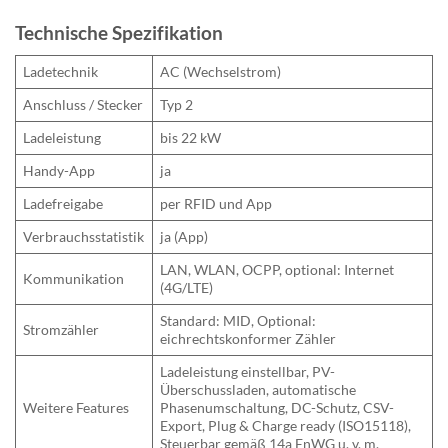
Technische Spezifikation
Ladetechnik
AC (Wechselstrom)
Anschluss / Stecker
Typ 2
Ladeleistung
bis 22 kW
Handy-App
ja
Ladefreigabe
per RFID und App
Verbrauchsstatistik
ja (App)
LAN, WLAN, OCPP, optional: Internet
Kommunikation
(4G/LTE)
Standard: MID, Optional:
Stromzähler
eichrechtskonformer Zähler
Ladeleistung einstellbar, PV-
Überschussladen, automatische
Weitere Features
Phasenumschaltung, DC-Schutz, CSV-
Export, Plug & Charge ready (ISO15118),
Steuerbar gemäß 14a EnWG u. v. m.