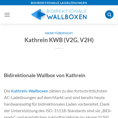
Skip
BIDIREKTIONALE LADELÖSUNGEN
to
content
MARKTÜBERSICHT
Kathrein KWB (V2G, V2H)
Bidirektionale Wallbox von Kathrein
Die
Kathrein-Wallboxen
zählen zu den fortschrittlichsten
AC-Ladelösungen auf dem Markt und sind bereits heute
hardwareseitig für bidirektionales Laden vorbereitet. Dank
der Unterstützung des ISO-15118-Standards sind sie „BiDi-
ready“ und ermöglichen zukünftig Vehicle-to-Home (V2H)