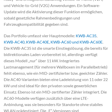
und Vehicle-to-Grid (V2G) Anwendungen. Ein Software-
Update wird die Aktivierung dieser Funktion ermöglichen,
sobald gesetzliche Rahmenbedingungen und
Fahrzeugkompatibilität gegeben sind.
Das Portfolio umfasst vier Hauptmodelle:
KWB-AC35
,
KWB-AC40, KWB-AC40E, KWB-AC60 und KWB-AC60E
.
Die KWB-AC35 ist die smarte Einstiegslösung, die bereits für
bidirektionales Laden vorbereitet ist, allerdings verfügt
dieses Modell „nur“ über 11 kW. Integriertes
Lastmanagement (für mehrere Wallboxen im Parallelbetrieb)
fehlt ebenso, wie ein MID-zertifizierter bzw. geeichter Zähler.
Die AC40-Varianten bieten eine Ladeleistung von 11 oder 22
kW und sind ideal für den privaten sowie gewerblichen
Einsatz. Ebenso ist ein MID-zertifierter Zähler integriert. Die
AC60-Modelle verfügen zusätzlich über eine LTE-
Anbindung, was sie besonders für Standorte ohne stabiles
WLAN prädestiniert. Die „E“-Versionen sind