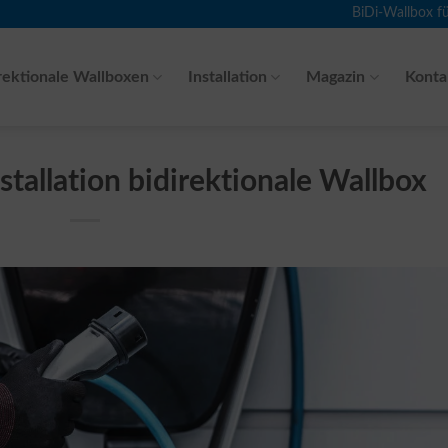
BiDi-Wallbox f
rektionale Wallboxen
Installation
Magazin
Konta
tallation bidirektionale Wallbox