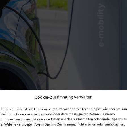
Cookie-Zustimmung verwalten
dy“?
Ihnen ein optimales Erlebnis zu bieten, verwenden wir Technologien wie Cookies, um
äteinformationen zu speichern und/oder darauf zuzugreifen. Wenn Sie diesen
hnologien zustimmen, können wir Daten wie das Surfverhalten oder eindeutige IDs au
e für das bidirektionale Laden vorbereitet sind. Diese
ser Website verarbeiten. Wenn Sie Ihre Zustimmung nicht erteilen oder zurückziehen,