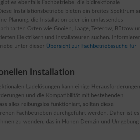
t es ebenfalls Fachbetriebe, die bidirektionale
ese Installationsbetriebe bieten ein breites Spektrum a
ine Planung, die Installation oder ein umfassendes
nachbarten Orten wie Gnoien, Laage, Teterow, Bützow u
erten Elektrikern und Installateuren suchen. Informiere
triebe unter dieser
Übersicht zur Fachbetriebssuche für
nellen Installation
irektionalen Ladelösungen kann einige Herausforderunge
orderungen und die Kompatibilität mit bestehenden
ss alles reibungslos funktioniert, sollten diese
ahrenen Fachbetrieben durchgeführt werden. Daher ist es
ernehmen zu wenden, das in Hohen Demzin und Umgebung