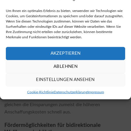
Das Angebot an bidirektionalen Ladestationen wächst
stetig. Mehrere Hersteller bieten mittlerweile verschiedene
Um Ihnen ein optimales Erlebnis zu bieten, verwenden wir Technologien wie
Ladelösungen an. Eine aktuelle Übersicht der erhältlichen
Cookies, um Geräteinformationen zu speichern und/oder darauf zuzugreifen.
Wenn Sie diesen Technologien zustimmen, können wir Daten wie das
bidirektionalen Wallboxen finden Sie unter dieser
Surfverhalten oder eindeutige IDs auf dieser Website verarbeiten. Wenn Sie
Marktübersicht zu bidirektionalen Wallboxen
.
Ihre Zustimmung nicht erteilen oder zurückziehen, können bestimmte
Merkmale und Funktionen beeinträchtigt werden.
Anschaffungskosten für die Installation
AKZEPTIEREN
Die Installationskosten für eine bidirektionale Wallbox
variieren je nach Modell und örtlichen Gegebenheiten.
ABLEHNEN
Faktoren wie die Komplexität der Installation sowie die
Notwendigkeit zusätzlicher elektrischer Komponenten
EINSTELLUNGEN ANSEHEN
können die Kosten beeinflussen. Generell ist zu beachten,
dass die Installation einer bidirektionalen Wallbox meist
Cookie-Richtlinie
Datenschutzerklärung
Impressum
teurer ist als bei konventionellen Wallboxen. Dennoch
gleichen die Einsparungen zumeist die höheren
Anschaffungskosten schnell aus.
Fördermöglichkeiten für bidirektionale