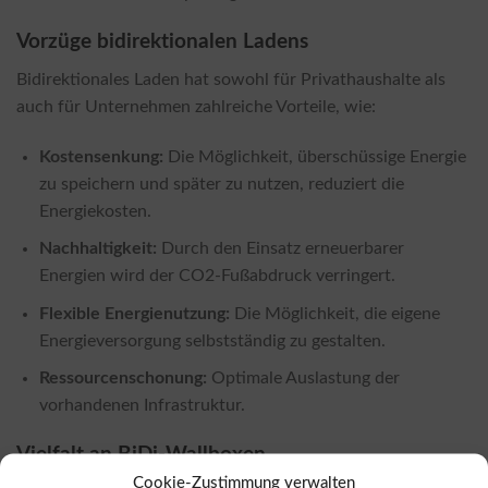
Vorzüge bidirektionalen Ladens
Bidirektionales Laden hat sowohl für Privathaushalte als
auch für Unternehmen zahlreiche Vorteile, wie:
Kostensenkung:
Die Möglichkeit, überschüssige Energie
zu speichern und später zu nutzen, reduziert die
Energiekosten.
Nachhaltigkeit:
Durch den Einsatz erneuerbarer
Energien wird der CO2-Fußabdruck verringert.
Flexible Energienutzung:
Die Möglichkeit, die eigene
Energieversorgung selbstständig zu gestalten.
Ressourcenschonung:
Optimale Auslastung der
vorhandenen Infrastruktur.
Vielfalt an BiDi-Wallboxen
Cookie-Zustimmung verwalten