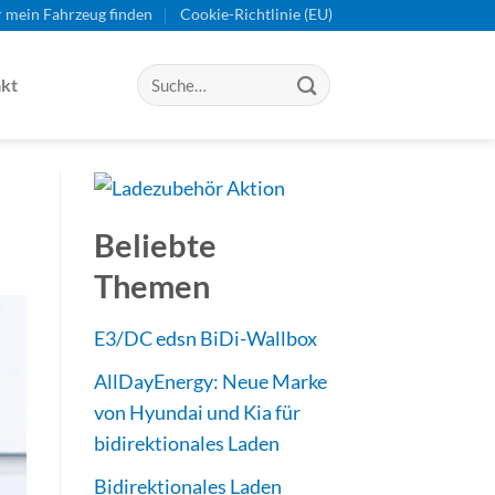
r mein Fahrzeug finden
Cookie-Richtlinie (EU)
kt
Beliebte
Themen
E3/DC edsn BiDi-Wallbox
AllDayEnergy: Neue Marke
von Hyundai und Kia für
bidirektionales Laden
Bidirektionales Laden