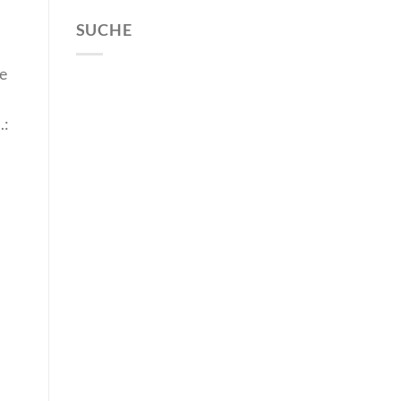
SUCHE
se
.: