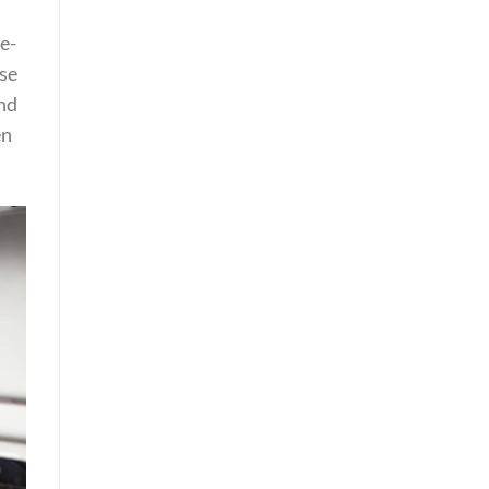
e-
ese
und
en