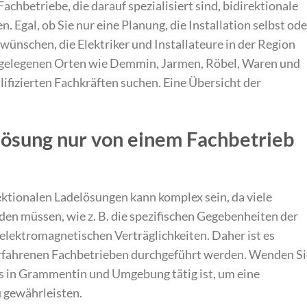
chbetriebe, die darauf spezialisiert sind, bidirektionale
Egal, ob Sie nur eine Planung, die Installation selbst ode
ünschen, die Elektriker und Installateure in der Region
e gelegenen Orten wie Demmin, Jarmen, Röbel, Waren und
fizierten Fachkräften suchen. Eine Übersicht der
ösung nur von einem Fachbetrieb
ektionalen Ladelösungen kann komplex sein, da viele
en müssen, wie z. B. die spezifischen Gegebenheiten der
elektromagnetischen Verträglichkeiten. Daher ist es
 erfahrenen Fachbetrieben durchgeführt werden. Wenden Si
as in Grammentin und Umgebung tätig ist, um eine
u gewährleisten.