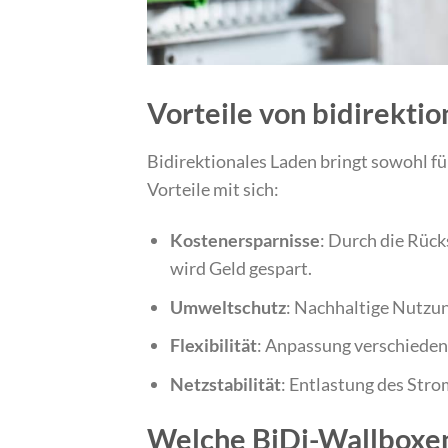
Vorteile von bidirekti
Bidirektionales Laden bringt sowohl fü
Vorteile mit sich:
Kostenersparnisse
: Durch die Rüc
wird Geld gespart.
Umweltschutz
: Nachhaltige Nutzun
Flexibilität
: Anpassung verschieden
Netzstabilität
: Entlastung des Str
Welche BiDi-Wallboxen