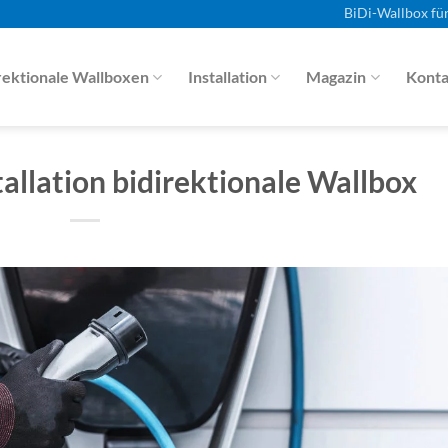
BiDi-Wallbox fü
rektionale Wallboxen
Installation
Magazin
Konta
allation bidirektionale Wallbox