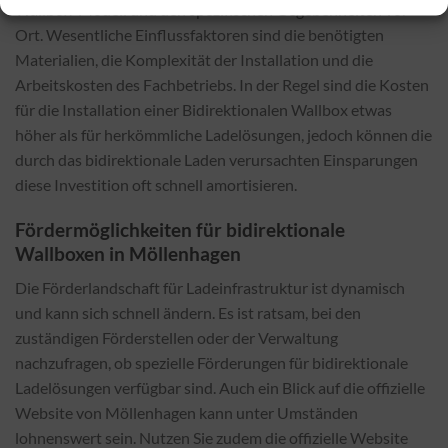
Wallbox-Modell und den spezifischen Gegebenheiten vor
Ort. Wesentliche Einflussfaktoren sind die benötigten
Materialien, die Komplexität der Installation und die
Arbeitskosten des Fachbetriebs. In der Regel sind die Kosten
für die Installation einer Bidirektionalen Wallbox etwas
höher als für herkömmliche Ladelösungen, jedoch können die
durch das bidirektionale Laden verursachten Einsparungen
diese Investition oft schnell amortisieren.
Fördermöglichkeiten für bidirektionale
Wallboxen in Möllenhagen
Die Förderlandschaft für Ladeinfrastruktur ist dynamisch
und kann sich schnell ändern. Es ist ratsam, bei den
zuständigen Förderstellen oder der Verwaltung
nachzufragen, ob spezielle Förderungen für bidirektionale
Ladelösungen verfügbar sind. Auch ein Blick auf die offizielle
Website von Möllenhagen kann unter Umständen
lohnenswert sein. Nutzen Sie zudem die offizielle Website