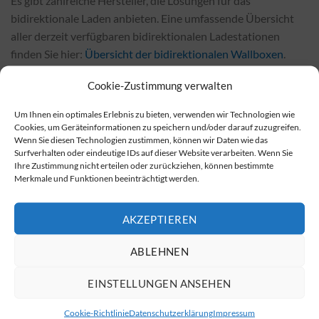
Es gibt zahlreiche Hersteller, die Lösungen für das
bidirektionale Laden anbieten. Eine umfassende Übersicht
aller derzeit verfügbaren bidirektionalen Ladestationen
finden Sie hier:
Übersicht der bidirektionalen Wallboxen
.
Wo können bidirektionale Wallboxen erworben
Cookie-Zustimmung verwalten
werden?
Um Ihnen ein optimales Erlebnis zu bieten, verwenden wir Technologien wie
Bidirektionale Wallboxen sind nicht nur bei Fachhändlern
Cookies, um Geräteinformationen zu speichern und/oder darauf zuzugreifen.
Wenn Sie diesen Technologien zustimmen, können wir Daten wie das
vor Ort, sondern auch in vielen Online-Shops erhältlich. Oft
Surfverhalten oder eindeutige IDs auf dieser Website verarbeiten. Wenn Sie
sind die Preise online deutlich günstiger. Wenn Sie sich für
Ihre Zustimmung nicht erteilen oder zurückziehen, können bestimmte
Merkmale und Funktionen beeinträchtigt werden.
den Kauf einer bidirektionalen Wallbox interessieren,
können Sie auf dieser Seite die verfügbaren Modelle
einsehen:
Bidirektionale Wallboxen kaufen
.
AKZEPTIEREN
Was kostet die Installation? Faktoren, die die
ABLEHNEN
Kosten beeinflussen
EINSTELLUNGEN ANSEHEN
Die Installationskosten für bidirektionale Wallboxen hängen
von verschiedenen Faktoren ab, wie dem gewählten
Cookie-Richtlinie
Datenschutzerklärung
Impressum