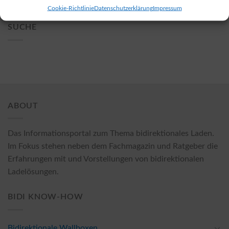
» Alle zeigen
Cookie-Richtlinie
Datenschutzerklärung
Impressum
SUCHE
ABOUT
Das Informationsportal zum Thema bidirektionales Laden.
Im Fokus stehen neben dem Fachmagazin und Ratgeber die
Erfahrungen mit und Vorstellungen von bidirektionalen
Ladelösungen.
BIDI KNOW-HOW
Bidirektionale Wallboxen