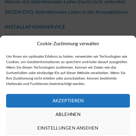
Warum sich bidirektionales Laden (noch) nicht verbreitet
ŠKODA EPIQ: Bidirektionales Laden in der Kompaktklasse
INSTALLATIONSSERVICE
Cookie-Zustimmung verwalten
Frickingen – Installation bidirektionale Wallbox
Um Ihnen ein optimales Erlebnis zu bieten, verwenden wir Technologien wie
Marktoffingen – Installation bidirektionale Wallbox
Cookies, um Geräteinformationen zu speichern und/oder darauf zuzugreifen.
Wenn Sie diesen Technologien zustimmen, können wir Daten wie das
Kyllburgweiler – Installation bidirektionale Wallbox
Surfverhalten oder eindeutige IDs auf dieser Website verarbeiten. Wenn Sie
Ihre Zustimmung nicht erteilen oder zurückziehen, können bestimmte
Merkmale und Funktionen beeinträchtigt werden.
Wiesenbronn – Installation bidirektionale Wallbox
Dielheim – Installation bidirektionale Wallbox
AKZEPTIEREN
Gemmrigheim – Installation bidirektionale Wallbox
ABLEHNEN
Ebern – Installation bidirektionale Wallbox
EINSTELLUNGEN ANSEHEN