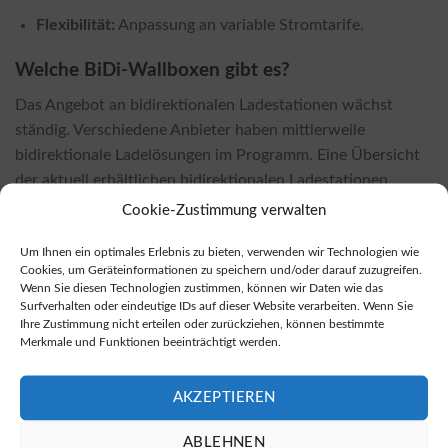
Flexibilität:
Anpassung an variable Stromtarife.
Welche BiDi-Wallboxen gibt es?
Das Angebot an bidirektionalen Ladestationen wächst
ständig. Verschiedene Anbieter haben mittlerweile
bidirektionale Ladelösungen im Programm. Eine Übersicht
der aktuell erhältlichen bidirektionalen Ladestationen
finden Sie in der
Marktübersicht für bidirektionale
Cookie-Zustimmung verwalten
Wallboxen
.
Um Ihnen ein optimales Erlebnis zu bieten, verwenden wir Technologien wie
Cookies, um Geräteinformationen zu speichern und/oder darauf zuzugreifen.
Wo kaufen?
Wenn Sie diesen Technologien zustimmen, können wir Daten wie das
Surfverhalten oder eindeutige IDs auf dieser Website verarbeiten. Wenn Sie
Bidirektionale Wallboxen sind sowohl bei Fachhändlern vor
Ihre Zustimmung nicht erteilen oder zurückziehen, können bestimmte
Ort als auch in zahlreichen Online-Shops erhältlich. Online-
Merkmale und Funktionen beeinträchtigt werden.
Shops bieten in der Regel attraktivere Preise. Informationen
über die verfügbaren Produkte finden Sie unter folgendem
AKZEPTIEREN
Angebot, um bidirektionale Wallboxen zu kaufen:
Bidirektionale Wallboxen kaufen
.
ABLEHNEN