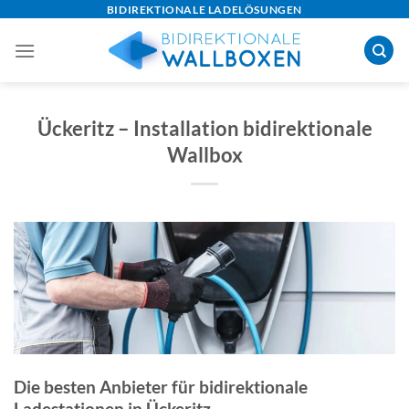
Skip
BIDIREKTIONALE LADELÖSUNGEN
to
content
Ückeritz – Installation bidirektionale
Wallbox
Die besten Anbieter für bidirektionale
Ladestationen in Ückeritz