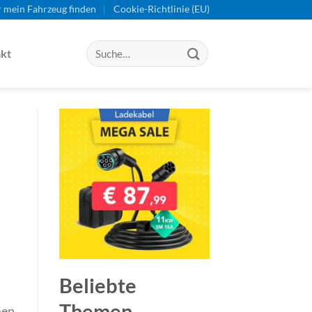
r mein Fahrzeug finden
Cookie-Richtlinie (EU)
kt
Beliebte
Themen
men