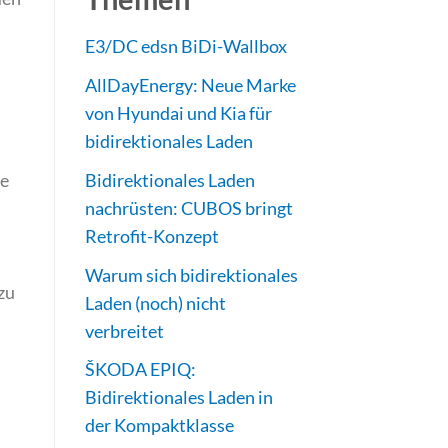
E3/DC edsn BiDi-Wallbox
AllDayEnergy: Neue Marke
von Hyundai und Kia für
bidirektionales Laden
le
Bidirektionales Laden
nachrüsten: CUBOS bringt
Retrofit-Konzept
Warum sich bidirektionales
azu
Laden (noch) nicht
verbreitet
ŠKODA EPIQ:
Bidirektionales Laden in
der Kompaktklasse