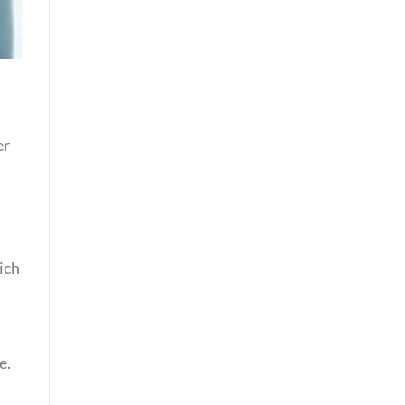
er
ich
e.