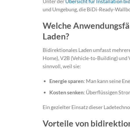
Unter der
Übersicht für Installation b
und Umgebung, die BiDi-Ready-Wallbox
Welche Anwendungsfäll
Laden?
Bidirektionales Laden umfasst mehrer
Home), V2B (Vehicle-to-Building) und
sinnvoll, weil sie:
Energie sparen
: Man kann seine Ene
Kosten senken
: Überflüssigen Str
Ein gezielter Einsatz dieser Ladetechn
Vorteile von bidirekti