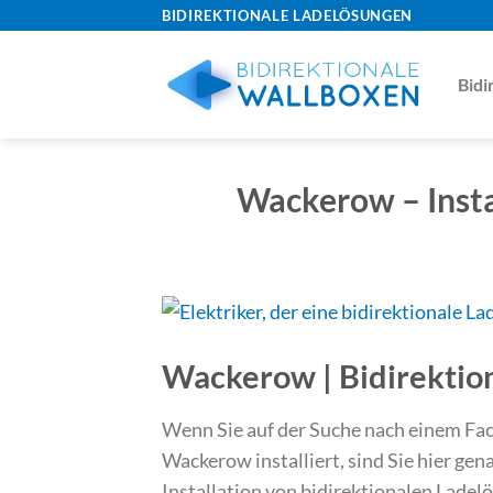
Skip
BIDIREKTIONALE LADELÖSUNGEN
to
content
Bidi
Wackerow – Insta
Wackerow | Bidirektion
Wenn Sie auf der Suche nach einem Fach
Wackerow installiert, sind Sie hier gena
Installation von bidirektionalen Lade