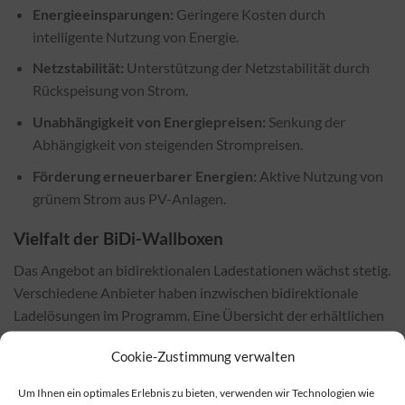
Energieeinsparungen:
Geringere Kosten durch
intelligente Nutzung von Energie.
Netzstabilität:
Unterstützung der Netzstabilität durch
Rückspeisung von Strom.
Unabhängigkeit von Energiepreisen:
Senkung der
Abhängigkeit von steigenden Strompreisen.
Förderung erneuerbarer Energien:
Aktive Nutzung von
grünem Strom aus PV-Anlagen.
Vielfalt der BiDi-Wallboxen
Das Angebot an bidirektionalen Ladestationen wächst stetig.
Verschiedene Anbieter haben inzwischen bidirektionale
Ladelösungen im Programm. Eine Übersicht der erhältlichen
bidirektionalen Wallboxen finden Sie hier.
Cookie-Zustimmung verwalten
Erwerbsmöglichkeiten für bidirektionale
Um Ihnen ein optimales Erlebnis zu bieten, verwenden wir Technologien wie
Wallboxen