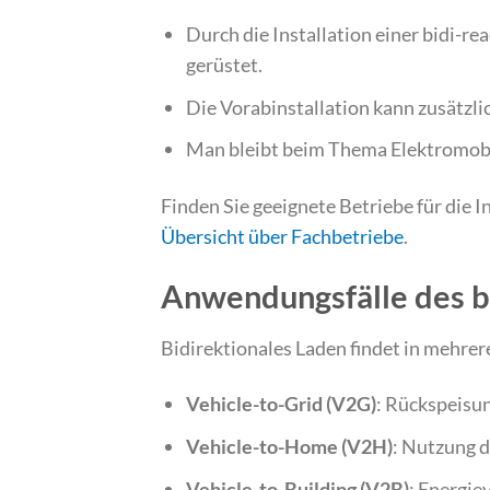
Durch die Installation einer bidi-r
gerüstet.
Die Vorabinstallation kann zusätzli
Man bleibt beim Thema Elektromobil
Finden Sie geeignete Betriebe für die 
Übersicht über Fachbetriebe
.
Anwendungsfälle des b
Bidirektionales Laden findet in mehre
Vehicle-to-Grid (V2G)
: Rückspeisun
Vehicle-to-Home (V2H)
: Nutzung 
Vehicle-to-Building (V2B)
: Energi