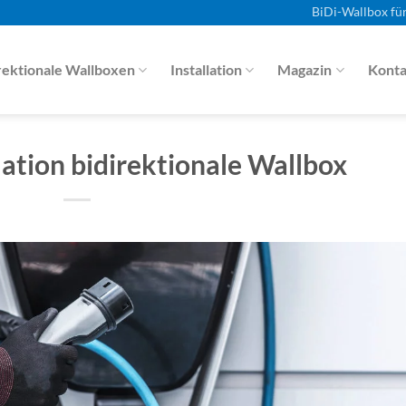
BiDi-Wallbox fü
rektionale Wallboxen
Installation
Magazin
Konta
lation bidirektionale Wallbox