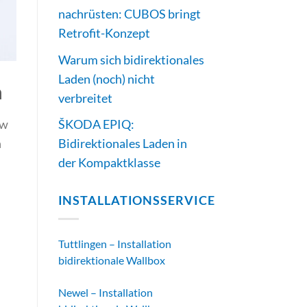
nachrüsten: CUBOS bringt
Retrofit-Konzept
Warum sich bidirektionales
Laden (noch) nicht
n
verbreitet
ow
ŠKODA EPIQ:
n
Bidirektionales Laden in
der Kompaktklasse
INSTALLATIONSSERVICE
Tuttlingen – Installation
bidirektionale Wallbox
Newel – Installation