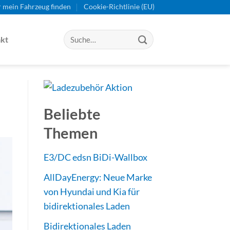
r mein Fahrzeug finden
Cookie-Richtlinie (EU)
kt
Beliebte
Themen
E3/DC edsn BiDi-Wallbox
AllDayEnergy: Neue Marke
von Hyundai und Kia für
bidirektionales Laden
Bidirektionales Laden