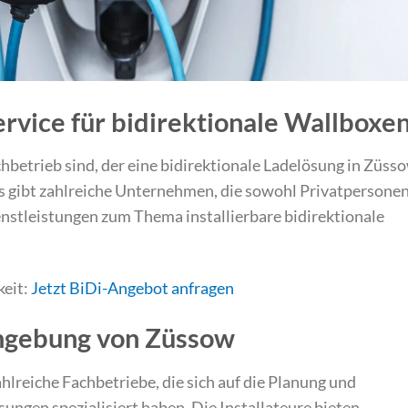
ervice für bidirektionale Wallboxe
hbetrieb sind, der eine bidirektionale Ladelösung in Züss
g. Es gibt zahlreiche Unternehmen, die sowohl Privatpersone
stleistungen zum Thema installierbare bidirektionale
keit:
Jetzt BiDi-Angebot anfragen
mgebung von Züssow
lreiche Fachbetriebe, die sich auf die Planung und
ngen spezialisiert haben. Die Installateure bieten