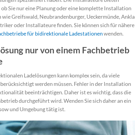
 ob Sie nur eine Planung oder eine komplette Installation
n wie Greifswald, Neubrandenburger, Ueckermünde, Ankl
iker oder Installateure finden. Sie können sich für nähere
chbetriebe für bidirektionale Ladestationen
wenden.
ösung nur von einem Fachbetrieb
e
ektionalen Ladelösungen kann komplex sein, da viele
erücksichtigt werden müssen. Fehler in der Installation
ionalität beeinträchtigen. Daher ist es wichtig, dass die
betrieb durchgeführt wird. Wenden Sie sich daher an ein
ssow und Umgebung tätig ist.