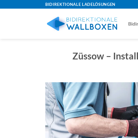
Skip
BIDIREKTIONALE LADELÖSUNGEN
to
content
Bidi
Züssow – Instal