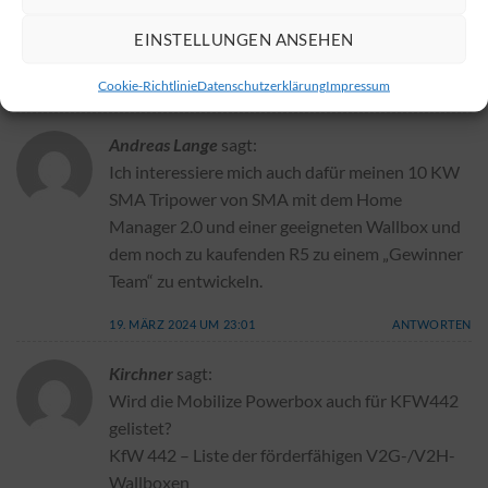
Sind SMA-Wechselrichter mit Mobilize
EINSTELLUNGEN ANSEHEN
Powerbox kompatibel?
Cookie-Richtlinie
Datenschutzerklärung
Impressum
29. JANUAR 2024 UM 17:42
ANTWORTEN
Andreas Lange
sagt:
Ich interessiere mich auch dafür meinen 10 KW
SMA Tripower von SMA mit dem Home
Manager 2.0 und einer geeigneten Wallbox und
dem noch zu kaufenden R5 zu einem „Gewinner
Team“ zu entwickeln.
19. MÄRZ 2024 UM 23:01
ANTWORTEN
Kirchner
sagt:
Wird die Mobilize Powerbox auch für KFW442
gelistet?
KfW 442 – Liste der förderfähigen V2G-/V2H-
Wallboxen