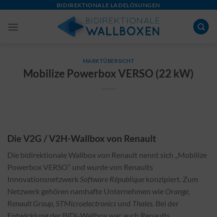
Skip
BIDIREKTIONALE LADELÖSUNGEN
to
content
MARKTÜBERSICHT
Mobilize Powerbox VERSO (22 kW)
Die V2G / V2H-Wallbox von Renault
Die bidirektionale Wallbox von Renault nennt sich „Mobilize
Powerbox VERSO“ und wurde von Renaults
Innovationsnetzwerk
Software République
konzipiert. Zum
Netzwerk gehören namhafte Unternehmen wie
Orange,
Renault Group, STMicroelectronics
und
Thales
. Bei der
Entwicklung der BiDi-Wallbox war auch Renaults