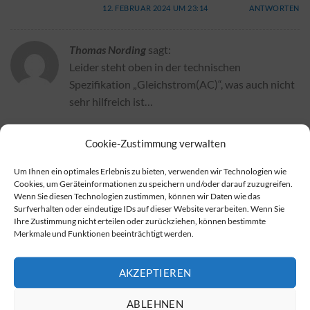
12. FEBRUAR 2024 UM 23:14
ANTWORTEN
Thomas Nording
sagt:
Leider steht oben in der technischen
Spezifikation „Gleichstrom(AC)“, was auch nicht
sehr hilfreich ist…
24. JANUAR 2024 UM 17:40
ANTWORTEN
Cookie-Zustimmung verwalten
Redaktion
sagt:
Um Ihnen ein optimales Erlebnis zu bieten, verwenden wir Technologien wie
Cookies, um Geräteinformationen zu speichern und/oder darauf zuzugreifen.
Da haben Sie Recht, wurde bei der
Wenn Sie diesen Technologien zustimmen, können wir Daten wie das
Korrektur leider übersehen, ist nun aber
Surfverhalten oder eindeutige IDs auf dieser Website verarbeiten. Wenn Sie
ausgebessert. Vielen Dank für den
Ihre Zustimmung nicht erteilen oder zurückziehen, können bestimmte
Merkmale und Funktionen beeinträchtigt werden.
Hinweis!
24. JANUAR 2024 UM 18:19
ANTWORTEN
AKZEPTIEREN
ABLEHNEN
Trudel Markus
sagt: