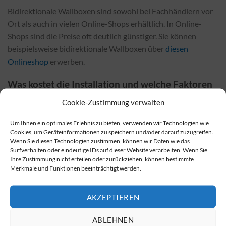
Bidirektionale Wallboxen sind sowohl bei Fachhändlern vor
Ort als auch in vielen Online-Shops erhältlich. In Online-
Shops sind die Preise oft deutlich günstiger. Sie können
beispielsweise bidirektionale Wallboxen über
diesen
Onlineshop
erwerben.
Was kostet die Installation und welche Faktoren
beeinflussen die Kosten?
Cookie-Zustimmung verwalten
Die Kosten für die Installation einer bidirektionalen Wallbox
Um Ihnen ein optimales Erlebnis zu bieten, verwenden wir Technologien wie
hängen vom gewählten Modell und den örtlichen
Cookies, um Geräteinformationen zu speichern und/oder darauf zuzugreifen.
Gegebenheiten ab. Sie sollten Faktoren wie die Komplexität
Wenn Sie diesen Technologien zustimmen, können wir Daten wie das
Surfverhalten oder eindeutige IDs auf dieser Website verarbeiten. Wenn Sie
der Installation und eventuell notwendige Anpassungen in
Ihre Zustimmung nicht erteilen oder zurückziehen, können bestimmte
Ihrer elektrischen Infrastruktur berücksichtigen. Es ist
Merkmale und Funktionen beeinträchtigt werden.
wichtig zu beachten, dass die Installation einer
bidirektionalen Wallbox in der Regel teurer ist als die einer
AKZEPTIEREN
herkömmlichen Wallbox, jedoch durch die Einsparungen, die
sie ermöglicht, schnell amortisiert werden kann.
ABLEHNEN